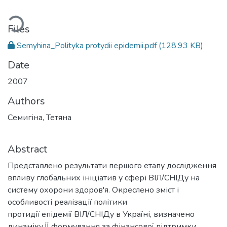
oading...
Files
Semyhina_Polityka protydii epidemii.pdf
(128.93 KB)
Date
2007
Authors
Семигіна, Тетяна
Abstract
Представлено результати першого етапу дослідження
впливу глобальних ініціатив у сфері ВІЛ/СНІДу на
систему охорони здоров'я. Окреслено зміст і
особливості реалізації політики
протидії епідемії ВІЛ/СНІДу в Україні, визначено
динаміку ЇЇ формування за фінансової підтримки