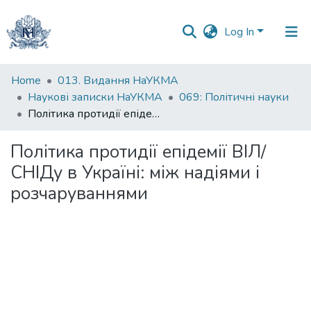
Log In
Communities
Home
013. Видання НаУКМА
&
Наукові записки НаУКМА
069: Політичні науки
Collections
Політика протидії епідемії ВІЛ/СНІДу в Україні: між надіями і розчаруваннями
All of DSpace
Політика протидії епідемії ВІЛ/
СНІДу в Україні: між надіями і
Statistics
розчаруваннями