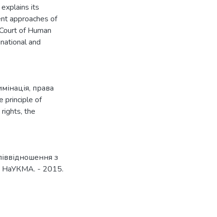
explains its
erent approaches of
 Court of Human
 national and
мінація
,
права
e principle of
rights
,
the
піввідношення з
и НаУКМА. - 2015.