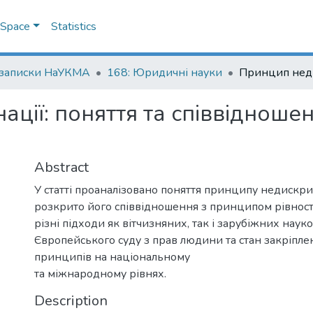
DSpace
Statistics
 записки НаУКМА
168: Юридичні науки
ції: поняття та співвідноше
Abstract
У статті проаналізовано поняття принципу недискрим
розкрито його співвідношення з принципом рівност
різні підходи як вітчизняних, так і зарубіжних наук
Європейського суду з прав людини та стан закріпле
принципів на національному
та міжнародному рівнях.
Description