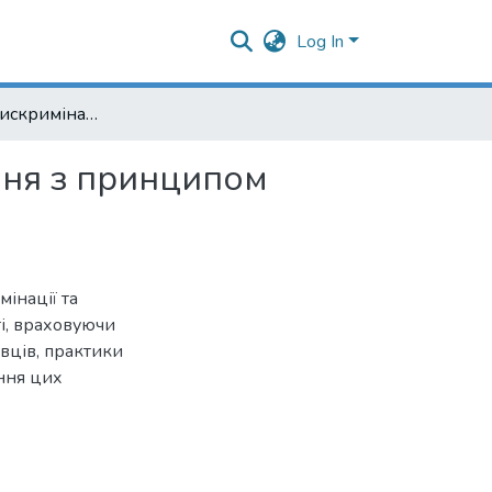
Log In
Принцип недискримінації: поняття та співвідношення з принципом рівності
ння з принципом
інації та
і, враховуючи
овців, практики
ння цих