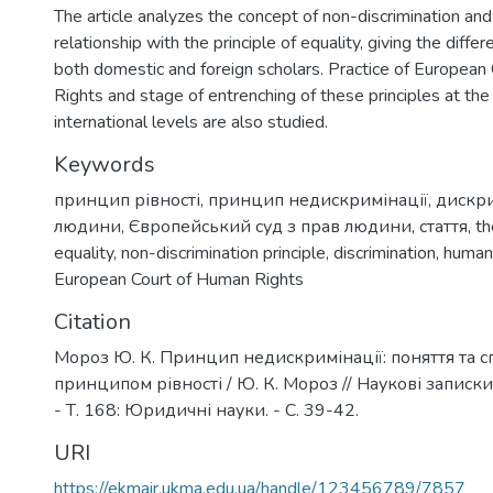
The article analyzes the concept of non-discrimination and 
relationship with the principle of equality, giving the diff
both domestic and foreign scholars. Practice of European
Rights and stage of entrenching of these principles at the
international levels are also studied.
Keywords
принцип рівності
,
принцип недискримінації
,
дискри
людини
,
Європейський суд з прав людини
,
стаття
,
th
equality
,
non-discrimination principle
,
discrimination
,
human 
European Court of Human Rights
Citation
Мороз Ю. К. Принцип недискримінації: поняття та с
принципом рівності / Ю. К. Мороз // Наукові записк
- Т. 168: Юридичні науки. - С. 39-42.
URI
https://ekmair.ukma.edu.ua/handle/123456789/7857