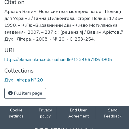
Citation
Арістов Вадим. Нова синтеза модерної історії Польщі
для України / Ганна Дильонгова. Історія Польщі 1795–
1990. – Київ: «Видавничий дім «Києво Могилянська
академія», 2007. – 237 с. : [рецензія] / Вадим Арістов //
Дух і Літера. - 2008. - № 20. - С. 253-254.
URI
https://ekmair.ukma.edu.ua/handle/123456789/4905
Collections
Дух і літера № 20
Full item page
Cookie
Privacy
End User
Send
settings
policy
Agreement
Feedback