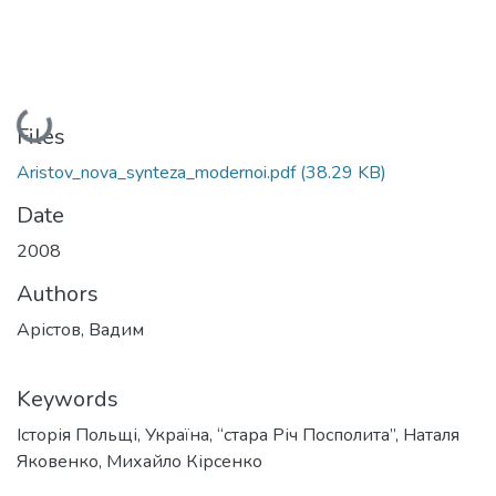
Loading...
Files
Aristov_nova_synteza_modernoi.pdf
(38.29 KB)
Date
2008
Authors
Арістов, Вадим
Keywords
Історія Польщі
,
Україна
,
“стара Річ Посполита”
,
Наталя
Яковенко
,
Михайло Кірсенко