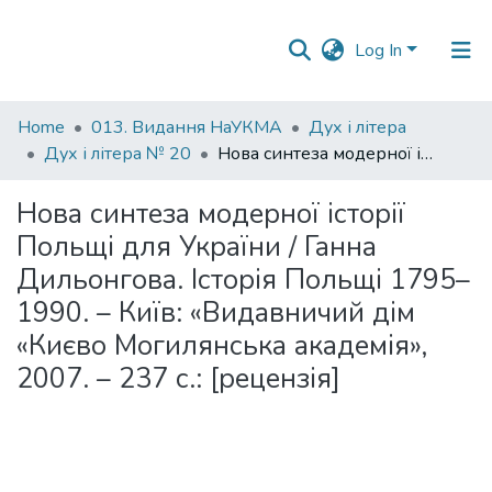
Log In
Communities
Home
013. Видання НаУКМА
Дух і літера
&
Дух і літера № 20
Нова синтеза модерної історії Польщі для України / Ганна Дильонгова. Історія Польщі 1795–1990. – Київ: «Видавничий дім «Києво Могилянська академія», 2007. – 237 с.: [рецензія]
Collections
Нова синтеза модерної історії
All of DSpace
Польщі для України / Ганна
Дильонгова. Історія Польщі 1795–
Statistics
1990. – Київ: «Видавничий дім
«Києво Могилянська академія»,
2007. – 237 с.: [рецензія]