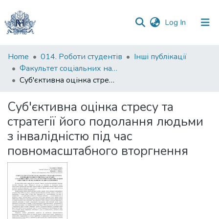
(current)
Log In
Communities
Home
014. Роботи студентів
Інші публікації
&
Факультет соціальних наук і соціальних технологій
Collections
Суб'єктивна оцінка стресу та стратегії його подолання людьми з інвалідністю під час повномасштабного вторгнення
All of DSpace
Суб'єктивна оцінка стресу та
стратегії його подолання людьми
Statistics
з інвалідністю під час
повномасштабного вторгнення