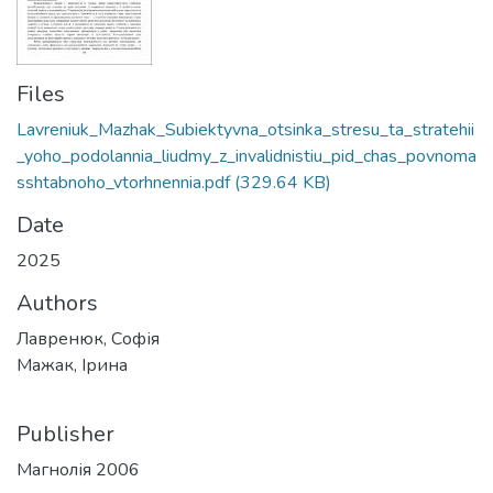
Files
Lavreniuk_Mazhak_Subiektyvna_otsinka_stresu_ta_stratehii
_yoho_podolannia_liudmy_z_invalidnistiu_pid_chas_povnoma
sshtabnoho_vtorhnennia.pdf
(329.64 KB)
Date
2025
Authors
Лавренюк, Софія
Мажак, Ірина
Publisher
Магнолія 2006