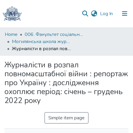
(current)
Log In
Communities
Home
006. Факультет соціальних наук і соціальних технологій
&
Могилянська школа журналістики
Collections
Журналісти в розпал повномасштабної війни : репортаж про Україну : дослідження охоплює період: січень – грудень 2022 року
All of DSpace
Журналісти в розпал
повномасштабної війни : репортаж
Statistics
про Україну : дослідження
охоплює період: січень – грудень
2022 року
Simple item page