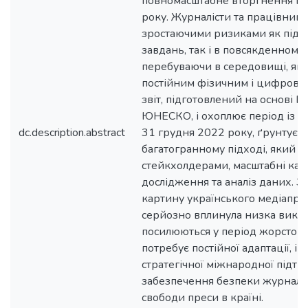
повномасштабне вторгнення Р
року. Журналісти та працівники 
зростаючими ризиками як під 
завдань, так і в повсякденному 
перебуваючи в середовищі, яке
постійним фізичним і цифрови
звіт, підготовлений на основі 
ЮНЕСКО, і охоплює період із 1 
dc.description.abstract
31 грудня 2022 року, ґрунтуєть
багатогранному підході, який п
стейкхолдерами, масштабні каб
дослідження та аналіз даних. З
картину українського медіапрос
серйозно вплинула низка викли
посилюються у період жорстоко
потребує постійної адаптації, ін
стратегічної міжнародної підтр
забезпечення безпеки журналіс
свободи преси в країні.