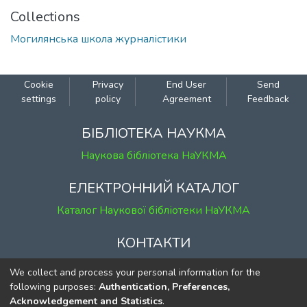
Collections
Могилянська школа журналістики
Cookie
Privacy
End User
Send
settings
policy
Agreement
Feedback
БІБЛІОТЕКА НАУКМА
Наукова бібліотека НаУКМА
ЕЛЕКТРОННИЙ КАТАЛОГ
Каталог Наукової бібліотеки НаУКМА
КОНТАКТИ
м. Київ, вул. Григорія Сковороди, 2
We collect and process your personal information for the
к. 1, к. 120
following purposes:
Authentication, Preferences,
Acknowledgement and Statistics
.
тел.
(044) 463-69-31