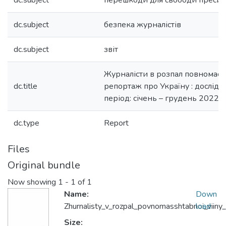
dc.subject
перешкоди для свободи преси
dc.subject
безпека журналістів
dc.subject
звіт
Журналісти в розпал повномасшт
dc.title
репортаж про Україну : дослід
період: січень – грудень 2022 
dc.type
Report
Files
Original bundle
Now showing
1 - 1 of 1
Name:
Down
Zhurnalisty_v_rozpal_povnomasshtabnoi_viiny
load
Size: