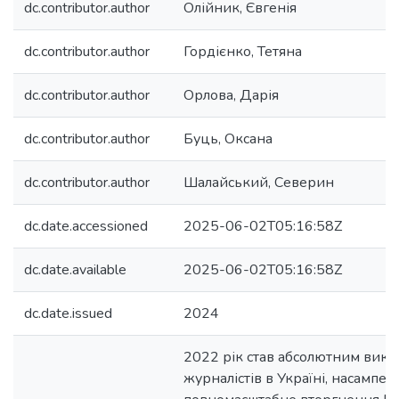
dc.contributor.author
Олійник, Євгенія
dc.contributor.author
Гордієнко, Тетяна
dc.contributor.author
Орлова, Дарія
dc.contributor.author
Буць, Оксана
dc.contributor.author
Шалайський, Северин
dc.date.accessioned
2025-06-02T05:16:58Z
dc.date.available
2025-06-02T05:16:58Z
dc.date.issued
2024
2022 рік став абсолютним викл
журналістів в Україні, насампе