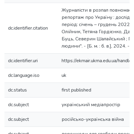
Журналісти в розпал повномасшт
репортаж про Україну : дослід
період: січень – грудень 2022 р
dc.identifier.citation
Олійник, Тетяна Гордієнко, Дар
Буць, Северин Шалайський ; Г
людини". - [Б. м. : б. в.], 2024. - 8
dc.identifier.uri
https://ekmair.ukma.edu.ua/han
dc.language.iso
uk
dc.status
first published
dc.subject
український медіапростір
dc.subject
російсько-українська війна