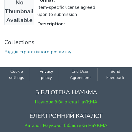
Format:
No
Item-specific license agreed
Thumbnail
upon to submission
Available
Description:
Collections
Відділ стратегічного розвитку
Cookie
Privacy
End User
Send
settings
policy
Agreement
Feedback
БІБЛІОТЕКА НАУКМА
Наукова бібліотека НаУКМА
ЕЛЕКТРОННИЙ КАТАЛОГ
Каталог Наукової бібліотеки НаУКМА