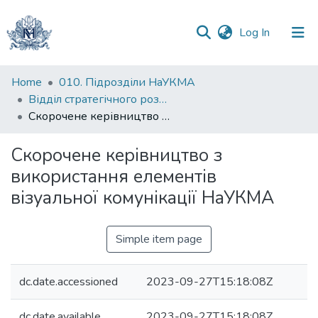
(current)
Log In
Communities
Home
010. Підрозділи НаУКМА
&
Відділ стратегічного розвитку
Collections
Скорочене керівництво з використання елементів візуальної комунікації НаУКМА
All of DSpace
Скорочене керівництво з
використання елементів
Statistics
візуальної комунікації НаУКМА
Simple item page
dc.date.accessioned
2023-09-27T15:18:08Z
dc.date.available
2023-09-27T15:18:08Z