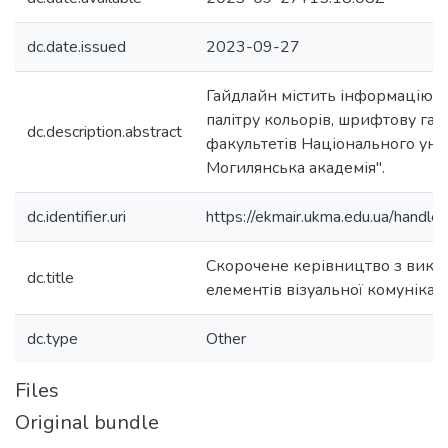
dc.date.issued
2023-09-27
Гайдлайн містить інформацію пр
палітру кольорів, шрифтову гар
dc.description.abstract
факультетів Національного уні
Могилянська академія".
dc.identifier.uri
https://ekmair.ukma.edu.ua/han
Скорочене керівництво з вико
dc.title
елементів візуальної комуніка
dc.type
Other
Files
Original bundle