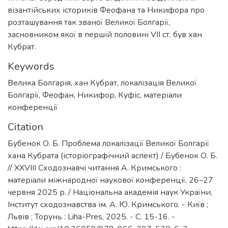
візантійських істориків Феофана та Никифора про
розташування так званої Великої Болгарії,
засновником якої в першій половині VII ст. був хан
Кубрат.
Keywords
Велика Болгарія
,
хан Кубрат
,
локалізація Великої
Болгарії
,
Феофан
,
Никифор
,
Куфіс
,
матеріали
конференції
Citation
Бубенок О. Б. Проблема локалізації Великої Болгарії
хана Кубрата (історіографічний аспект) / Бубенок О. Б.
// ХХVІІІ Сходознавчі читання А. Кримського :
матеріали міжнародної наукової конференції, 26–27
червня 2025 р. / Національна академія наук України,
Інститут сходознавства ім. А. Ю. Кримського. - Київ ;
Львів ; Торунь : Liha-Pres, 2025. - C. 15-16. -