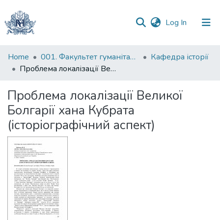
(current)
Log In
Communities
Home
001. Факультет гуманітарних наук
Кафедра історії
&
Проблема локалізації Великої Болгарії хана Кубрата (історіографічний аспект)
Collections
Проблема локалізації Великої
All of DSpace
Болгарії хана Кубрата
(історіографічний аспект)
Statistics