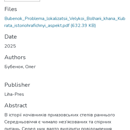
Files
Bubenok_Problema_lokalizatsii_Velykoi_Bolharii_khana_Kub
rata_istoriohrafichnyi_aspekt.pdf
(632.39 KB)
Date
2025
Authors
Бубенок, Олег
Publisher
Liha-Pres
Abstract
В історії кочівників приазовських степів раннього
Середньовіччя є чимало нез‘ясованих та спірних
питань. Серед них варто виділити повідомлення