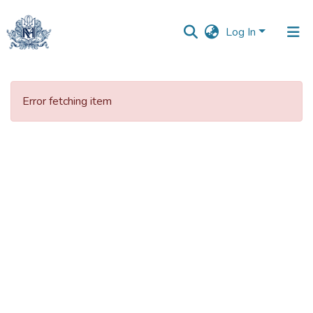
Log In
Communities
&
Error fetching item
Collections
All of DSpace
Statistics