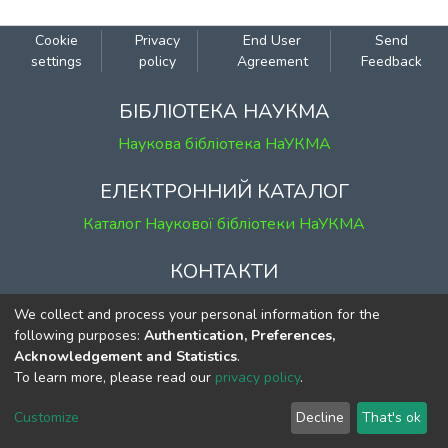
Cookie
Privacy
End User
Send
settings
policy
Agreement
Feedback
БІБЛІОТЕКА НАУКМА
Наукова бібліотека НаУКМА
ЕЛЕКТРОННИЙ КАТАЛОГ
Каталог Наукової бібліотеки НаУКМА
КОНТАКТИ
м. Київ, вул. Григорія Сковороди, 2
We collect and process your personal information for the
к. 1, к. 120
following purposes:
Authentication, Preferences,
Acknowledgement and Statistics
.
тел.
(044) 463-69-31
To learn more, please read our
privacy policy
.
ekmair@ukma.edu.ua
Customize
Decline
That's ok