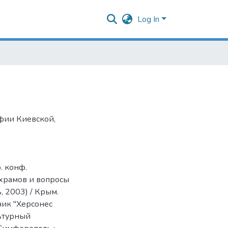
Log In
фии Киевской
,
. конф.
 храмов и вопросы
, 2003) / Крым.
ник "Херсонес
льтурный