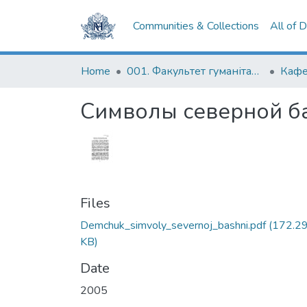
Communities & Collections
All of 
Home
001. Факультет гуманітарних наук
Кафе
Символы северной б
Files
Demchuk_simvoly_severnoj_bashni.pdf
(172.2
KB)
Date
2005