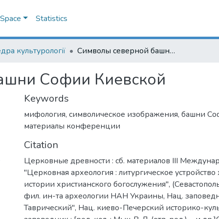
DSpace
Statistics
дра культурології
Символы северной башни Софии Киевской
ашни Софии Киевской
Keywords
мифология
,
символическое изображения
,
башни Со
материалы конференции
Citation
9
Церковные древности : сб. материалов III Междунар
"Церковная археология : литургическое устройство
истории христианского богослужения", (Севастополь
фил. ин-та археологии НАН Украины, Нац. заповед
Таврический", Нац. киево-Печерский историко-ку