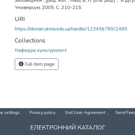
заповедник ; [ред. кол. : Мыц В. Л. (отв. ред.) ... и д
Универсум, 2005. С. 210-215
URI
https://ekmair.ukma.edu.ua/handle/123456789/2489
Collections
Кафедра культурології
Full item page
e settings
Privacy policy
End User Agreement
Send Fee
ЕЛЕКТРОННИЙ КАТАЛОГ