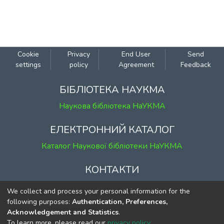
Cookie
Privacy
End User
Send
settings
policy
Agreement
Feedback
БІБЛІОТЕКА НАУКМА
Наукова бібліотека НаУКМА
ЕЛЕКТРОННИЙ КАТАЛОГ
Каталог Наукової бібліотеки НаУКМА
КОНТАКТИ
м. Київ, вул. Григорія Сковороди, 2
We collect and process your personal information for the
к. 1, к. 120
following purposes:
Authentication, Preferences,
Acknowledgement and Statistics
.
тел.
(044) 463-69-31
To learn more, please read our
privacy policy
.