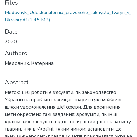
Files
Medovnyk_Udoskonalennia_pravovoho_zakhystu_tvaryn_v_
Ukraini.pdf
(1.45 MB)
Date
2020
Authors
Медовник, Катерина
Abstract
Метою цієї роботи є з’ясувати, як законодавство
України на практиці захищає тварин і які можливі
шляхи удосконалення цієї сфери. Для досягнення
мети окреслено такі завдання: зрозуміти, як інші
країни забезпечують відносно кращий рівень захисту
тварин, ніж в Україні, і яким чином; встановити, до
яких міжнародно-правових актів приєдналася Україна