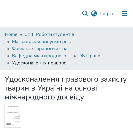
(current)
Log In
Communities
Home
014. Роботи студентів
&
Магістерські випускні роботи
Collections
Факультет правничих наук
Кафедра міжнародного і європейського права
D8 Право
All of DSpace
Удосконалення правового захисту тварин в Україні на основі міжнародного досвіду
Statistics
Удосконалення правового захисту
тварин в Україні на основі
міжнародного досвіду