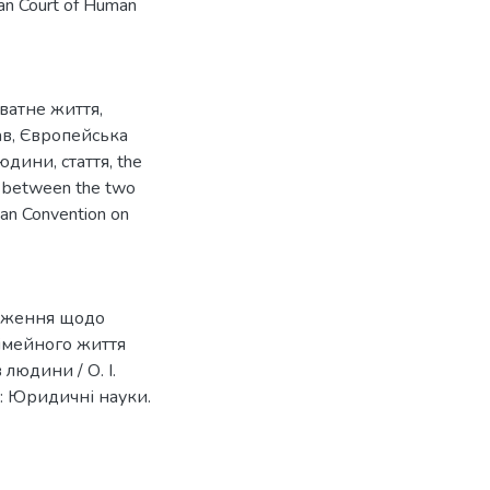
ean Court of Human
ватне життя
,
ав
,
Європейська
людини
,
стаття
,
the
e between the two
an Convention on
раження щодо
сімейного життя
людини / О. І.
8: Юридичні науки.