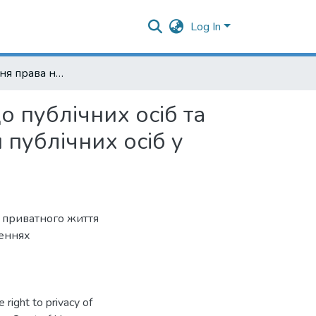
Log In
Співвідношення права на свободу вираження щодо публічних осіб та права на повагу до приватного та сімейного життя публічних осіб у практиці Європейського cуду з прав людини
 публічних осіб та
 публічних осіб у
м приватного життя
шеннях
 right to privacy of