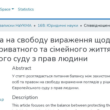
DSpace
Statistics
 записки НаУКМА
168: Юридичні науки
а на свободу вираження щодо
риватного та сімейного життя
ого cуду з прав людини
Abstract
У статті розглядається питання балансу між захисто
осіб та правом на свободу вираження поглядів у рі
Європейського суду з прав людини.
Description
u.p
This article focuses on the balance between protecting the