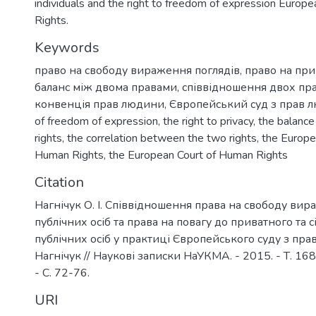
individuals and the right to freedom of expression Europ
Rights.
Keywords
право на свободу вираження поглядів
,
право на при
баланс між двома правами
,
співвідношення двох пр
конвенція прав людини
,
Європейський суд з прав 
of freedom of expression
,
the right to privacy
,
the balanc
rights
,
the correlation between the two rights
,
the Europe
Human Rights
,
the European Court of Human Rights
Citation
Нагнічук О. І. Співвідношення права на свободу ви
публічних осіб та права на повагу до приватного та 
публічних осіб у практиці Європейського cуду з прав 
Нагнічук // Наукові записки НаУКМА. - 2015. - Т. 16
- С. 72-76.
URI