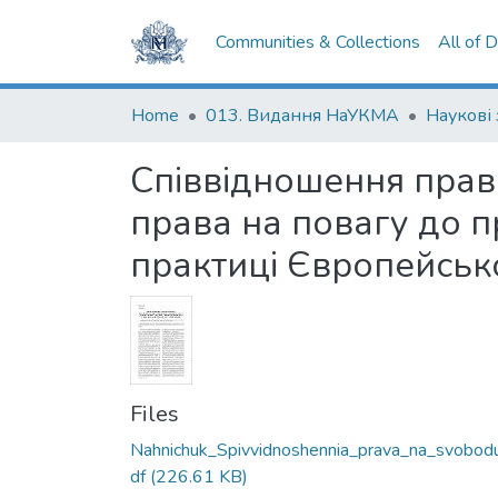
Communities & Collections
All of 
Home
013. Видання НаУКМА
Наукові
Співвідношення прав
права на повагу до п
практиці Європейськ
Files
Nahnichuk_Spivvidnoshennia_prava_na_svobod
df
(226.61 KB)