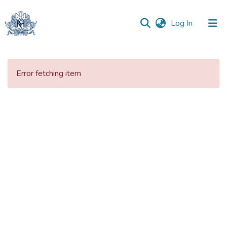
(current)
Log In
Communities
&
Error fetching item
Collections
All of DSpace
Statistics