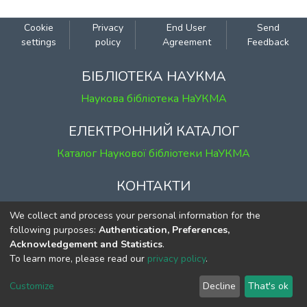
Cookie
Privacy
End User
Send
settings
policy
Agreement
Feedback
БІБЛІОТЕКА НАУКМА
Наукова бібліотека НаУКМА
ЕЛЕКТРОННИЙ КАТАЛОГ
Каталог Наукової бібліотеки НаУКМА
КОНТАКТИ
м. Київ, вул. Григорія Сковороди, 2
We collect and process your personal information for the
к. 1, к. 120
following purposes:
Authentication, Preferences,
Acknowledgement and Statistics
.
тел.
(044) 463-69-31
To learn more, please read our
privacy policy
.
ekmair@ukma.edu.ua
Customize
Decline
That's ok