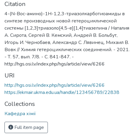
Citation
4-(N-Boc-амино)-1Н-1,2,3-триазолкарботиоамиды в
синтезе производных новой гетероциклической
системы [1,2,3]триазоло[4,5-e][1,4]тиазепина / Наталия
A. Сирота, Сергей B. Кемский, Андрей B. Больбут,
Игорь И. Чернобаев, Александр C. Лявинец, Михаил B.
Вовк // Химия гетероциклических соединений. - 2021.
- Т. 57, вып. 7/8. - С. 841-847. -
http://hgs.osi.lv/index.php/hgs/article/view/6266
URI
http://hgs.osi.lv/index.php/hgs/article/view/6266
https://ekmair.ukma.edu.ua/handle/123456789/22838
Collections
Кафедра хімії
Full item page