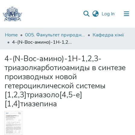
(current)
Log In
Communities
Home
005. Факультет природничих наук
Кафедра хімії
&
4-(N-Boc-амино)-1Н-1,2,3-триазолкарботиоамиды в синтезе производных новой гетероциклической системы [1,2,3]триазоло[4,5-e][1,4]тиазепина
Collections
4-(N-Boc-амино)-1Н-1,2,3-
All of DSpace
триазолкарботиоамиды в синтезе
производных новой
Statistics
гетероциклической системы
[1,2,3]триазоло[4,5-e]
[1,4]тиазепина