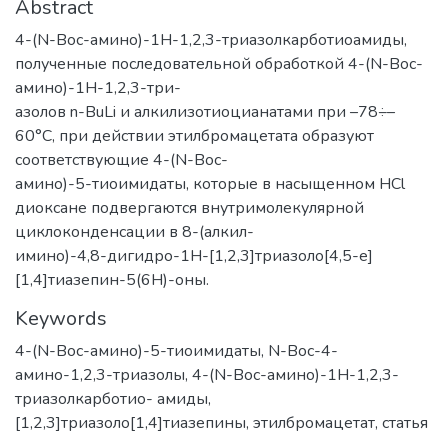
Abstract
4-(N-Boc-амино)-1Н-1,2,3-триазолкарботиоамиды,
полученные последовательной обработкой 4-(N-Boc-
амино)-1Н-1,2,3-три-
азолов n-BuLi и алкилизотиоцианатами при –78÷–
60°C, при действии этилбромацетата образуют
соответствующие 4-(N-Boc-
амино)-5-тиоимидаты, которые в насыщенном НCl
диоксане подвергаются внутримолекулярной
циклоконденсации в 8-(алкил-
имино)-4,8-дигидро-1Н-[1,2,3]триазоло[4,5-e]
[1,4]тиазепин-5(6Н)-оны.
Keywords
4-(N-Boc-амино)-5-тиоимидаты
,
N-Boc-4-
амино-1,2,3-триазолы
,
4-(N-Boc-амино)-1Н-1,2,3-
триазолкарботио- амиды
,
[1,2,3]триазоло[1,4]тиазепины
,
этилбромацетат
,
статья