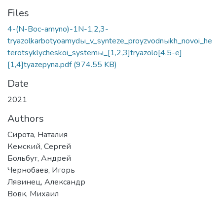
Files
4-(N-Boc-amyno)-1N-1,2,3-
tryazolkarbotyoamydы_v_synteze_proyzvodnыkh_novoi_he
terotsyklycheskoi_systemы_[1,2,3]tryazolo[4,5-e]
[1,4]tyazepyna.pdf
(974.55 KB)
Date
2021
Authors
Сирота, Наталия
Кемский, Сергей
Больбут, Андрей
Чернобаев, Игорь
Лявинец, Александр
Вовк, Михаил