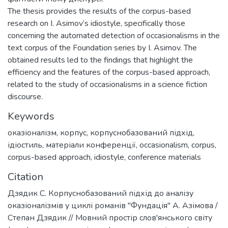
The thesis provides the results of the corpus-based
research on I. Asimov’s idiostyle, specifically those
concerning the automated detection of occasionalisms in the
text corpus of the Foundation series by I. Asimov. The
obtained results led to the findings that highlight the
efficiency and the features of the corpus-based approach,
related to the study of occasionalisms in a science fiction
discourse.
Keywords
оказіоналізм
,
корпус
,
корпуснобазований підхід
,
ідіостиль
,
матеріали конференції
,
occasionalism
,
corpus
,
corpus-based approach
,
idiostyle
,
conference materials
Citation
Дзядик С. Корпуснобазований підхід до аналізу
оказіоналізмів у циклі романів "Фундація" А. Азімова /
Степан Дзядик // Мовний простір слов'янського світу