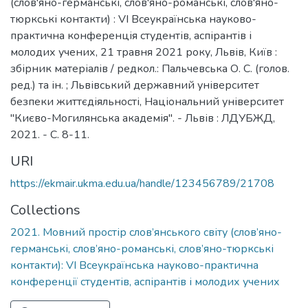
(слов'яно-германські, слов'яно-романські, слов'яно-
тюркські контакти) : VІ Всеукраїнська науково-
практична конференція студентів, аспірантів і
молодих учених, 21 травня 2021 року, Львів, Київ :
збірник матеріалів / редкол.: Пальчевська О. С. (голов.
ред.) та ін. ; Львівський державний університет
безпеки життєдіяльності, Національний університет
"Києво-Могилянська академія". - Львів : ЛДУБЖД,
2021. - С. 8-11.
URI
https://ekmair.ukma.edu.ua/handle/123456789/21708
Collections
2021. Мовний простір слов’янського світу (слов’яно-
германські, слов’яно-романські, слов’яно-тюркські
контакти): VІ Всеукраїнська науково-практична
конференції студентів, аспірантів і молодих учених