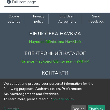
Full item page
Cookie
Privacy
End User
Send
settings
policy
Agreement
Feedback
БІБЛІОТЕКА НАУКМА
Наукова бібліотека НаУКМА
ЕЛЕКТРОННИЙ КАТАЛОГ
Каталог Наукової бібліотеки НаУКМА
КОНТАКТИ
м. Київ, вул. Григорія Сковороди, 2
We collect and process your personal information for the
к. 1, к. 120
following purposes:
Authentication, Preferences,
Acknowledgement and Statistics
.
тел.
(044) 463-69-31
To learn more, please read our
privacy policy
.
ekmair@ukma.edu.ua
Customize
Decline
That's ok