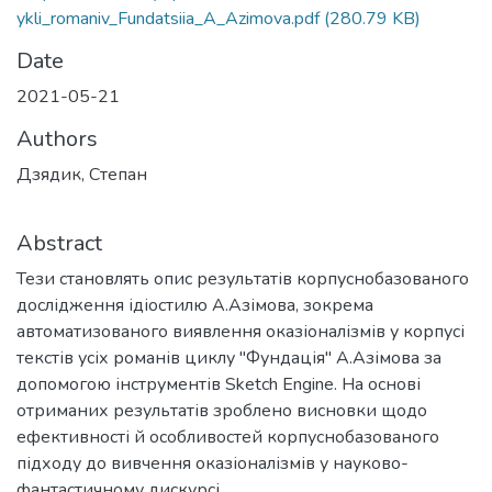
ykli_romaniv_Fundatsiia_A_Azimova.pdf
(280.79 KB)
Date
2021-05-21
Authors
Дзядик, Степан
Abstract
Тези становлять опис результатів корпуснобазованого
дослідження ідіостилю А.Азімова, зокрема
автоматизованого виявлення оказіоналізмів у корпусі
текстів усіх романів циклу "Фундація" А.Азімова за
допомогою інструментів Sketch Engine. На основі
отриманих результатів зроблено висновки щодо
ефективності й особливостей корпуснобазованого
підходу до вивчення оказіоналізмів у науково-
фантастичному дискурсі.