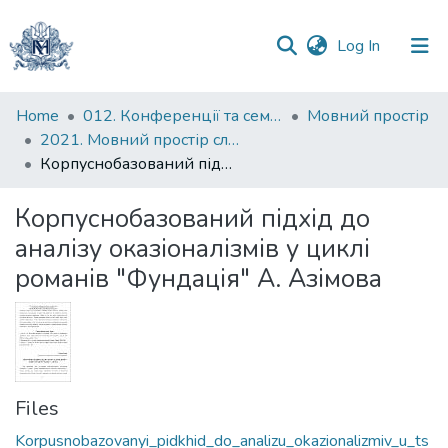
(current)
Log In
Communities
Home
012. Конференції та семінари НаУКМА
Мовний простір
&
2021. Мовний простір слов’янського світу (слов’яно-германські, слов’яно-романські, слов’яно-тюркські контакти): VІ Всеукраїнська науково-практична конференції студентів, аспірантів і молодих учених
Collections
Корпуснобазований підхід до аналізу оказіоналізмів у циклі романів "Фундація" А. Азімова
All of DSpace
Корпуснобазований підхід до
аналізу оказіоналізмів у циклі
Statistics
романів "Фундація" А. Азімова
Files
Korpusnobazovanyi_pidkhid_do_analizu_okazionalizmiv_u_ts