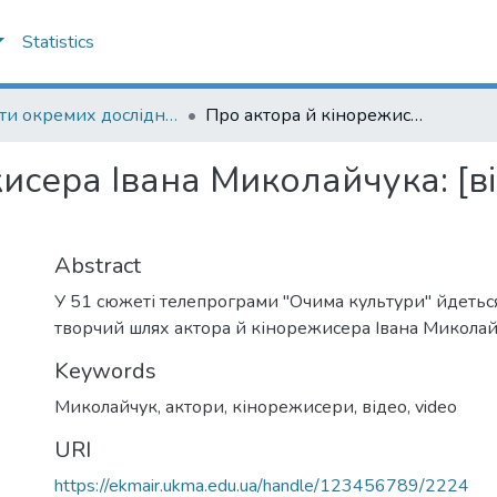
Statistics
Роботи окремих дослідників
Про актора й кінорежисера Івана Миколайчука: [відеозапис телепрограми]
исера Івана Миколайчука: [в
Abstract
У 51 сюжеті телепрограми "Очима культури" йдетьс
творчий шлях актора й кінорежисера Івана Миколай
Keywords
Миколайчук
,
актори
,
кінорежисери
,
відео
,
video
URI
https://ekmair.ukma.edu.ua/handle/123456789/2224