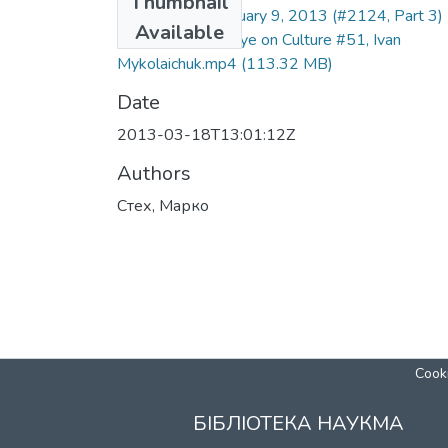
Thumbnail
Kontakt TV- February 9, 2013 (#2124, Part 3) 
Available
Marko R. Stech, Eye on Culture #51, Ivan
Mykolaichuk.mp4
(113.32 MB)
Date
2013-03-18T13:01:12Z
Authors
Стех, Марко
Cooki
БІБЛІОТЕКА НАУКМА