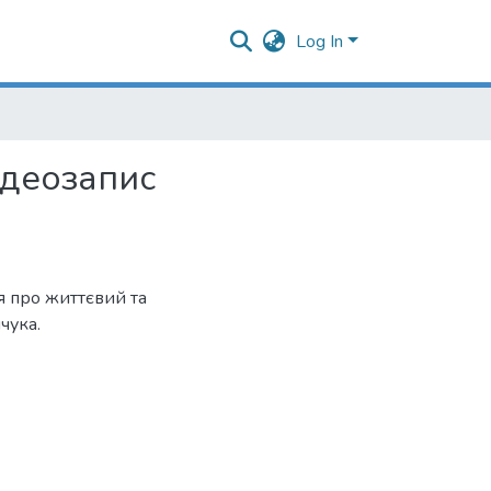
Log In
ідеозапис
я про життєвий та
чука.