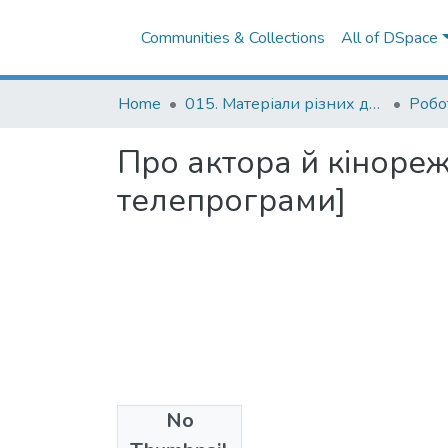
Communities & Collections
All of DSpace
Home
015. Матеріали різних дослідників та організацій
Про актора й кінореж
телепрограми]
No
Files