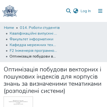
(current)
Log In
Communities
Home
014. Роботи студентів
&
Кваліфікаційні випускні роботи здобувачів вищої освіти бакалаврських програм
Collections
Факультет інформатики
Кафедра мережних технологій
All of DSpace
F2 Інженерія програмного забезпечення
Оптимізація побудови векторних і пошукових індексів для корпусів знань за визначеними тематиками (розподілені системи)
Statistics
Оптимізація побудови векторних і
пошукових індексів для корпусів
знань за визначеними тематиками
(розподілені системи)