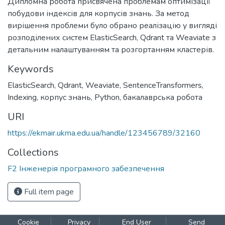
Дипломна робота присвячена проблемам оптимізації
побудови індексів для корпусів знань. За метод
вирішення проблеми було обрано реалізацію у вигляді
розподілених систем ElasticSearch, Qdrant та Weaviate з
детальним налаштуванням та розгортанням кластерів.
Keywords
ElasticSearch
,
Qdrant
,
Weaviate
,
SentenceTransformers
,
Indexing
,
корпус знань
,
Python
,
бакалаврська робота
URI
https://ekmair.ukma.edu.ua/handle/123456789/32160
Collections
F2 Інженерія програмного забезпечення
Full item page
Cookie
Privacy
End User
Send