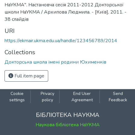
НаУКМА". Настановча сесія 2011-2012 Докторської
школи НаУКМА / Архипова Людмила. - [Київ], 2011. -
38 слайдів
URI
https://ekmair.ukma.edu.ua/handle/123456789/2014
Collections
Докторська школа імені родини Юхименків
Full item page
Cookie
Privacy
End User
Send
settings
policy
Agreement
Feedback
БІБЛІОТЕКА НАУКМА
Наукова бібліотека НаУКМА