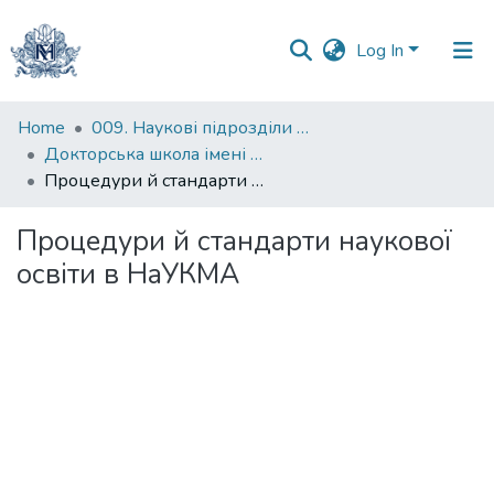
Log In
Communities
Home
009. Наукові підрозділи НаУКМА
&
Докторська школа імені родини Юхименків
Collections
Процедури й стандарти наукової освіти в НаУКМА
All of DSpace
Процедури й стандарти наукової
освіти в НаУКМА
Statistics