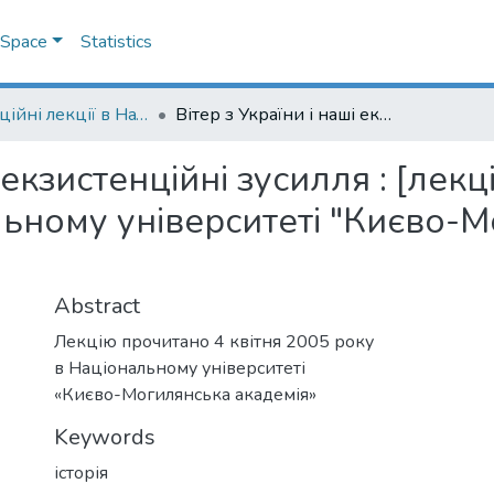
DSpace
Statistics
Інавгураційні лекції в НаУКМА
Вітер з України і наші екзистенційні зусилля : [лекцію прочитано 4 квітня 2005 року в Національному університеті "Києво-Могилянська академія"]
і екзистенційні зусилля : [лек
льному університеті "Києво-
Abstract
Лекцію прочитано 4 квітня 2005 року
в Національному університеті
«Києво-Могилянська академія»
Keywords
історія