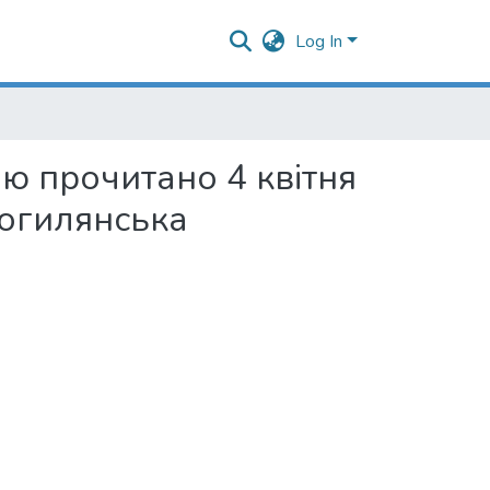
Log In
цію прочитано 4 квітня
Могилянська