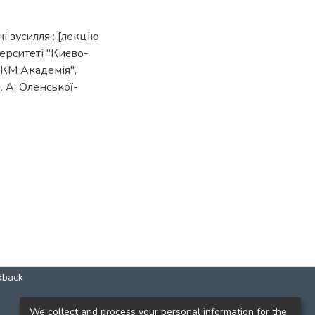
і зусилля : [лекцію
ерситеті "Києво-
"КМ Академія",
. А. Оленської-
dback
КОНТАКТИ
We collect and process your personal information for the