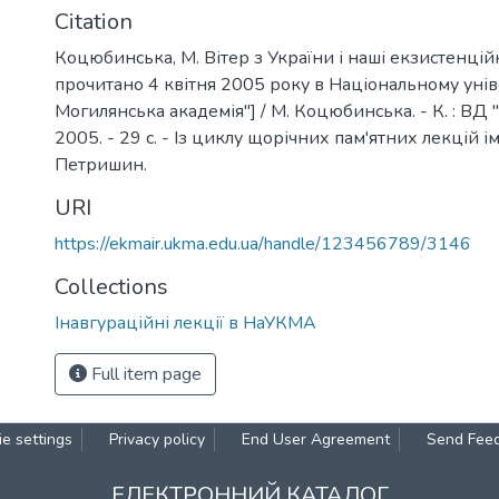
Citation
Коцюбинська, М. Вітер з України і наші екзистенційн
прочитано 4 квітня 2005 року в Національному унів
Могилянська академія"] / М. Коцюбинська. - К. : ВД 
2005. - 29 с. - Із циклу щорічних пам'ятних лекцій ім
Петришин.
URI
https://ekmair.ukma.edu.ua/handle/123456789/3146
Collections
Інавгураційні лекції в НаУКМА
Full item page
e settings
Privacy policy
End User Agreement
Send Fee
ЕЛЕКТРОННИЙ КАТАЛОГ