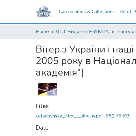
Communities & Collections
All of 
Home
013. Видання НаУКМА
Вітер з України і наш
2005 року в Націона
академія"]
Files
kotsubynska_viter_z_ukrainy.pdf
(652.76 KB)
Date