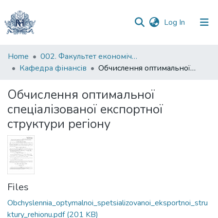
(current)
Log In
Communities
Home
002. Факультет економічних наук
&
Кафедра фінансів
Обчислення оптимальної спеціалізованої експортної структури регіону
Collections
Обчислення оптимальної
All of DSpace
спеціалізованої експортної
структури регіону
Statistics
Files
Obchyslennia_optymalnoi_spetsializovanoi_eksportnoi_stru
ktury_rehionu.pdf
(201 KB)