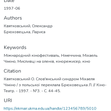
Date
1997-06
Authors
Квятковський, Олександр
Брюховецька, Лариса
Keywords
Міжнародний кінофестиваль
,
Німеччина
,
Міхаель
Чіміно
,
Мисливці на оленів
,
кінорежисер
,
кіно
Citation
Квятковський О. Слов'янський синдром Міхаеля
Чіміно / з польської переклала Брюховецька Л. // Кіно-
Театр. - 1997. - №3. - С. 44-45.
URI
https://ekmair.ukma.edu.ua/handle/123456789/5010