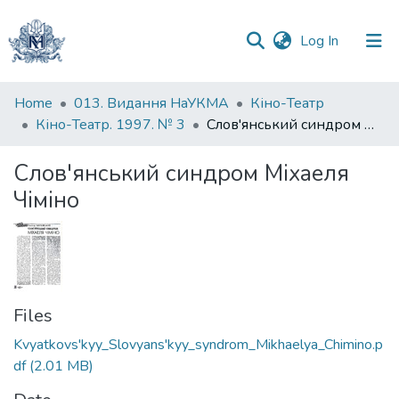
(current)
Log In
Communities
Home
013. Видання НаУКМА
Кіно-Театр
&
Кіно-Театр. 1997. № 3
Слов'янський синдром Міхаеля Чіміно
Collections
Слов'янський синдром Міхаеля
All of DSpace
Чіміно
Statistics
Files
Kvyatkovs'kyy_Slovyans'kyy_syndrom_Mikhaelya_Chimino.p
df
(2.01 MB)