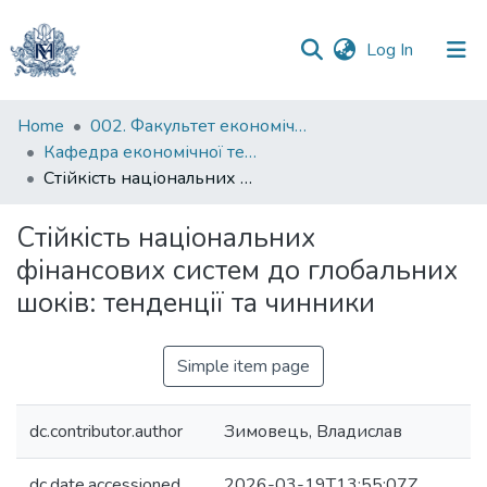
(current)
Log In
Communities
Home
002. Факультет економічних наук
&
Кафедра економічної теорії
Collections
Стійкість національних фінансових систем до глобальних шоків: тенденції та чинники
All of DSpace
Стійкість національних
фінансових систем до глобальних
Statistics
шоків: тенденції та чинники
Simple item page
dc.contributor.author
Зимовець, Владислав
dc.date.accessioned
2026-03-19T13:55:07Z