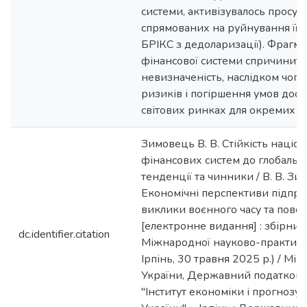
системи, активізувалось просува
спрямованих на руйнування її я
БРІКС з дедоларизації). Фрагме
фінансової системи спричинить 
невизначеність, наслідком чого
ризиків і погіршення умов досту
світових ринках для окремих кр
Зимовець В. В. Стійкість націо
фінансових систем до глобальн
тенденції та чинники / В. В. Зи
Економічні перспективи підпр
виклики воєнного часу та пово
[електронне видання] : збірник 
dc.identifier.citation
Міжнародної науково-практично
Ірпінь, 30 травня 2025 р.) / Мін
України, Державний податкови
"Інститут економіки і прогноз