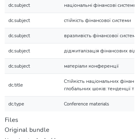
dc.subject
національні фінансові системи
dc.subject
стійкість фінансової системи
dc.subject
вразливість фінансової системи
dc.subject
діджиталізація фінансових від
dc.subject
матеріали конференції
Стійкість національних фінанс
dc.title
глобальних шоків: тенденції та
dc.type
Conference materials
Files
Original bundle