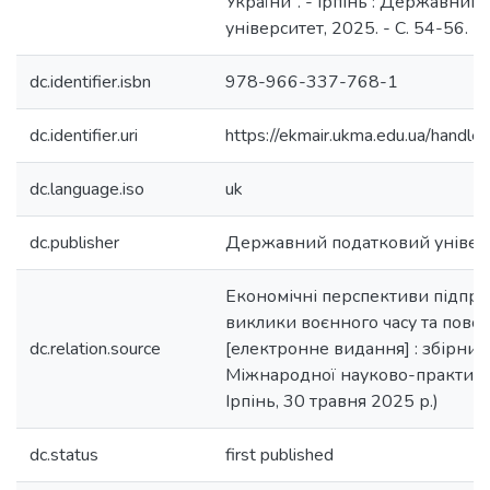
України". - Ірпінь : Державний
університет, 2025. - С. 54-56.
dc.identifier.isbn
978-966-337-768-1
dc.identifier.uri
https://ekmair.ukma.edu.ua/han
dc.language.iso
uk
dc.publisher
Державний податковий універ
Економічні перспективи підпр
виклики воєнного часу та пово
dc.relation.source
[електронне видання] : збірник 
Міжнародної науково-практично
Ірпінь, 30 травня 2025 р.)
dc.status
first published