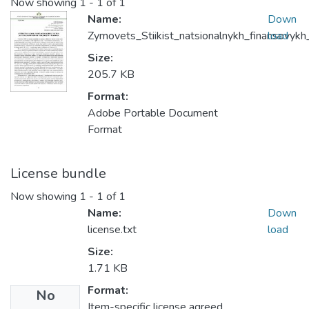
Now showing
1 - 1 of 1
Name:
Down
Zymovets_Stiikist_natsionalnykh_finansovykh
load
Size:
205.7 KB
Format:
Adobe Portable Document
Format
License bundle
Now showing
1 - 1 of 1
Name:
Down
license.txt
load
Size:
1.71 KB
Format:
No
Item-specific license agreed