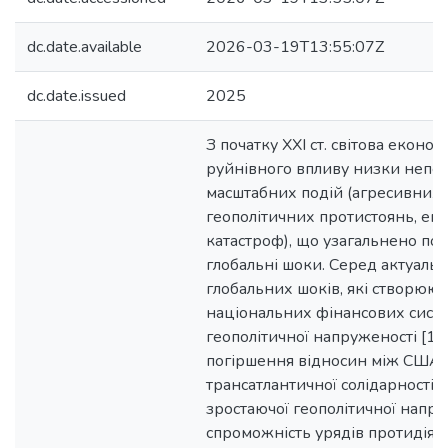
dc.date.available
2026-03-19T13:55:07Z
dc.date.issued
2025
З початку XXI ст. світова економ
руйнівного впливу низки непе
масштабних подій (агресивних 
геополітичних протистоянь, еп
катастроф), що узагальнено по
глобальні шоки. Серед актуаль
глобальних шоків, які створюют
національних фінансових систе
геополітичної напруженості [1];
погіршення відносин між США т
трансатлантичної солідарності [2
зростаючої геополітичної напру
спроможність урядів протидіят