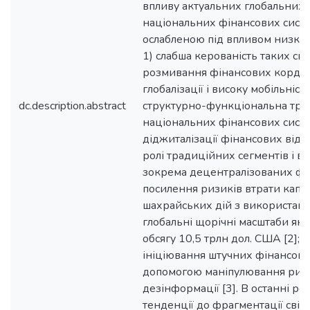
впливу актуальних глобальних ш
національних фінансових сист
ослабленою під впливом низки н
1) слабша керованість таких си
розмивання фінансових кордон
глобалізації і високу мобільність
dc.description.abstract
структурно-функціональна тр
національних фінансових систе
діджиталізації фінансових відн
ролі традиційних сегментів і 
зокрема децентралізованих фіна
посилення ризиків втрати капіт
шахрайських дій з використання
глобальні щорічні масштаби як
обсягу 10,5 трлн дол. США [2]; 
ініціювання штучних фінансови
допомогою маніпулювання рин
дезінформації [3]. В останні ро
тенденції до фрагментації світ