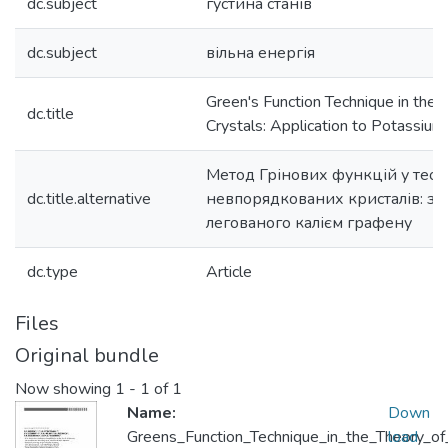
dc.subject
густина станів
dc.subject
вільна енергія
Green's Function Technique in the 
dc.title
Crystals: Application to Potassi
Метод Грінових функцій у теорі
dc.title.alternative
невпорядкованих кристалів: за
легованого калієм графену
dc.type
Article
Files
Original bundle
Now showing
1 - 1 of 1
Name:
Down
Greens_Function_Technique_in_the_Theory_of
load