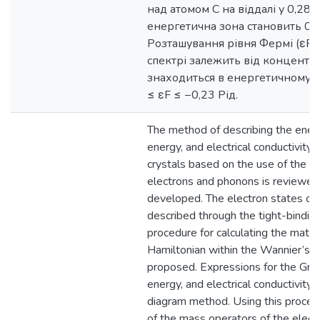
над атомом C на віддалі у 0,28
енергетична зона становить 0,2
Розташування рівня Фермі (εF)
спектрі залежить від концентрац
знаходиться в енергетичному ін
≤ εF ≤ −0,23 Рід.
The method of describing the ener
energy, and electrical conductivity 
crystals based on the use of the H
electrons and phonons is reviewed
developed. The electron states of
described through the tight-bindin
procedure for calculating the matri
Hamiltonian within the Wannier’s r
proposed. Expressions for the Gree
energy, and electrical conductivity 
diagram method. Using this procedu
of the mass operators of the elect