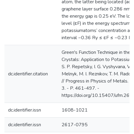
atom, the latter being located (ad
graphene layer surface 0.286 nm 
the energy gap is 0.25 eV. The loca
level (εF) in the energy spectrum
potassiumatoms’ concentration and 
interval −0.36 Ry ≤ εF ≤ −0.23 Ry
Green's Function Technique in the 
Crystals: Application to Potassiu
S. P. Repetsky, I. G. Vyshyvana, V. V
dc.identifier.citation
Melnyk, M. I. Reznikov, T. M. Radch
// Progress in Physics of Metals. -
3. - P. 461-497. -
https://doi.org/10.15407/ufm.26.
dc.identifier.issn
1608-1021
dc.identifier.issn
2617-0795