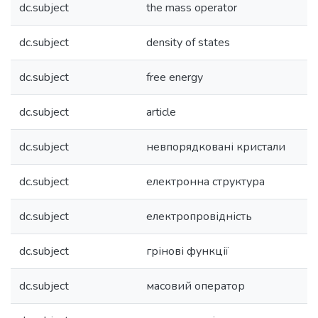
dc.subject
the mass operator
dc.subject
density of states
dc.subject
free energy
dc.subject
article
dc.subject
невпорядковані кристали
dc.subject
електронна структура
dc.subject
електропровідність
dc.subject
грінові функції
dc.subject
масовий оператор