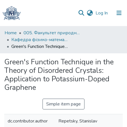
(current)
Log In
Communities
Home
005. Факультет природничих наук
&
Кафедра фізико-математичних наук
Collections
Green's Function Technique in the Theory of Disordered Crystals: Application to Potassium-Doped Graphene
All of DSpace
Green's Function Technique in the
Theory of Disordered Crystals:
Statistics
Application to Potassium-Doped
Graphene
Simple item page
dc.contributor.author
Repetsky, Stanislav