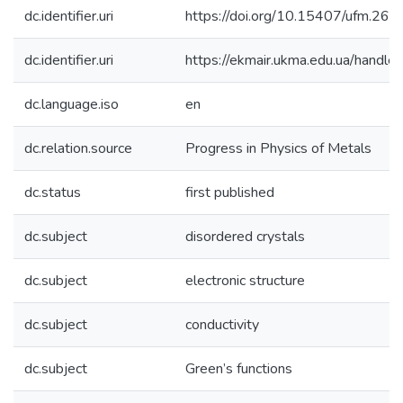
dc.identifier.uri
https://doi.org/10.15407/ufm.26.
dc.identifier.uri
https://ekmair.ukma.edu.ua/han
dc.language.iso
en
dc.relation.source
Progress in Physics of Metals
dc.status
first published
dc.subject
disordered crystals
dc.subject
electronic structure
dc.subject
conductivity
dc.subject
Green’s functions