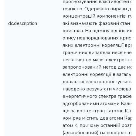
прогнозування властивостей си
точністю. Одержано вирази для
концентрацій компонентів, густ
dc.description
які визначають фазовий стан 
кристала. На відміну від інших
опису невпорядкованих кристал
яких електронні кореляції вра
граничних випадках нескінченн
нескінченно малої електронної 
запропонований метод дає мож
електронні кореляції в загаль
довільної електронної густини. К
наведено результати числовог
енергетичного спектра графен
адсорбованими атомами Калію (
що за концентрації атомів K, к
комірка містить два атоми Карб
атом K, причому останній розт
(адсорбований) на поверхні г