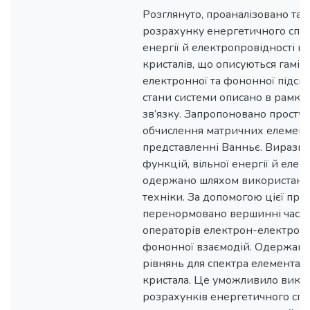
Розглянуто, проаналізовано та
розрахунку енергетичного спект
енергії й електропровідності 
кристалів, що описуються гаміл
електронної та фононної підсис
стани системи описано в рамка
зв’язку. Запропоновано просту
обчислення матричних елементі
представленні Ванньє. Вирази 
функцій, вільної енергії й елек
одержано шляхом використання
техніки. За допомогою цієї пр
перенормовано вершинні част
операторів електрон-електронн
фононної взаємодій. Одержано
рівнянь для спектра елемента
кристала. Це уможливило вико
розрахунків енергетичного спе