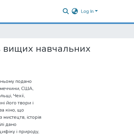
Log In
ів вищих навчальних
В ньому подано
імеччини, США,
ольщі, Чехії,
і його твори і
а кіно, що
 мистецтв, історія
ілі дано
цифіку і природу,