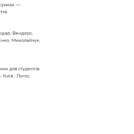
дсумках —
ття.
одар
,
Вендерс
,
єнко
,
Миколайчук
,
ник для студентів
Київ : Логос,