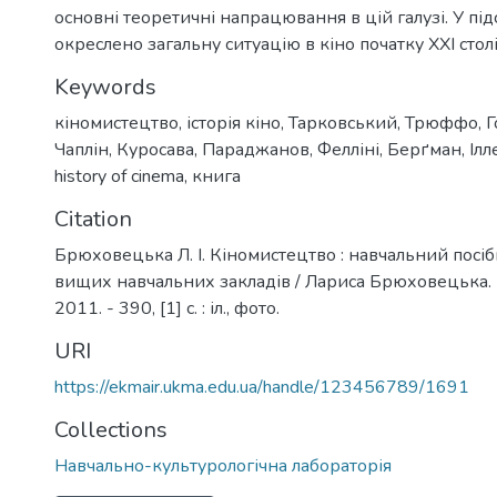
основні теоретичні напрацювання в цій галузі. У пі
окреслено загальну ситуацію в кіно початку ХХІ столі
Keywords
кіномистецтво
,
історія кіно
,
Тарковський
,
Трюффо
,
Г
Чаплін
,
Куросава
,
Параджанов
,
Фелліні
,
Берґман
,
Ілл
history of cinema
,
книга
Citation
Брюховецька Л. І. Кіномистецтво : навчальний посіб
вищих навчальних закладів / Лариса Брюховецька. - 
2011. - 390, [1] с. : іл., фото.
URI
https://ekmair.ukma.edu.ua/handle/123456789/1691
Collections
Навчально-культурологічна лабораторія