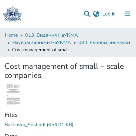
(current)
Log In
Communities
Home
013. Видання НаУКМА
&
Наукові записки НаУКМА
094: Економічні науки
Collections
Сost management of small – scale companies
All of DSpace
Сost management of small – scale
companies
Statistics
Files
Bazilinska_Sost.pdf
(656.01 KB)