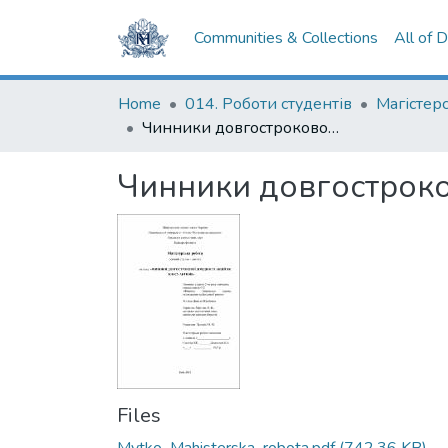
Communities & Collections
All of 
Home
014. Роботи студентів
Чинники довгострокової дохідності акцій як класу активів
Чинники довгостроков
Files