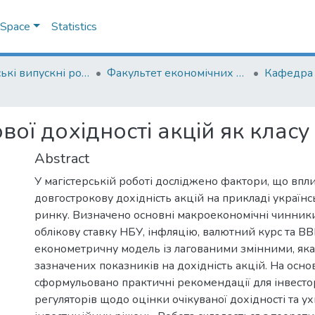
DSpace
Statistics
Магістерські випускні роботи
Факультет економічних наук
Кафедра 
ої дохідності акцій як класу
Abstract
У магістерській роботі досліджено фактори, що впл
довгострокову дохідність акцій на прикладі україн
ринку. Визначено основні макроекономічні чинник
облікову ставку НБУ, інфляцію, валютний курс та В
економетричну модель із лагованими змінними, яка
зазначених показників на дохідність акцій. На основ
сформульовано практичні рекомендації для інвесторі
регуляторів щодо оцінки очікуваної дохідності та у