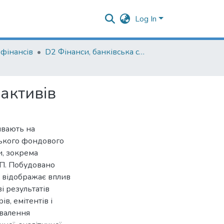
Log In
фінансів
D2 Фінанси, банківська справа, страхування та фондовий ринок
 активів
ивають на
ського фондового
и, зокрема
ВП. Побудовано
 відображає вплив
і результатів
в, емітентів і
хвалення