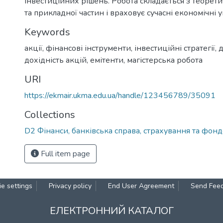
інвестиційних рішень. Робота складається з теоретич
та прикладної частин і враховує сучасні економічні у
Keywords
акції
,
фінансові інструменти
,
інвестиційні стратегії
,
д
дохідність акцій
,
емітенти
,
магістерська робота
URI
https://ekmair.ukma.edu.ua/handle/123456789/35091
Collections
D2 Фінанси, банківська справа, страхування та фон
Full item page
e settings
Privacy policy
End User Agreement
Send Fee
ЕЛЕКТРОННИЙ КАТАЛОГ