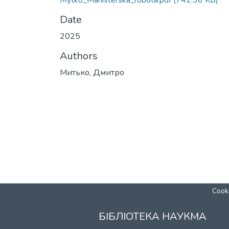
Mytko_Mahisterska_robota.pdf
(742.36 KB)
Date
2025
Authors
Митько, Дмитро
Cooki
БІБЛІОТЕКА НАУКМА