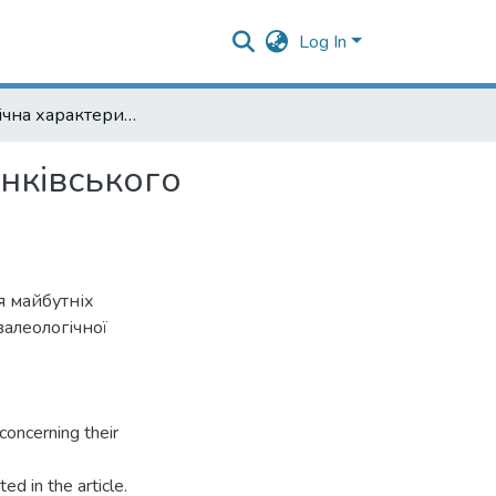
Log In
Валеологічна характеристика студентів Івано-Франківського державного медичного училища
нківського
я майбутніх
алеологічної
concerning their
ed in the article.