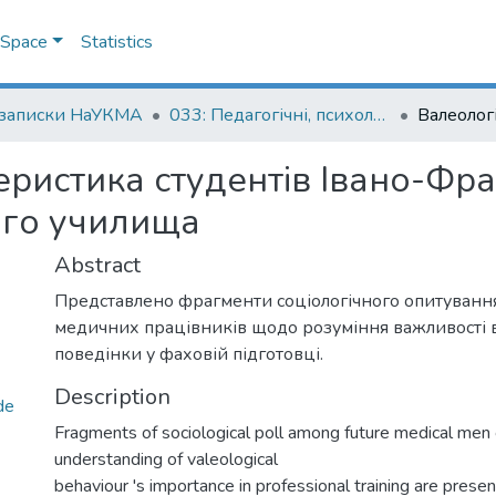
DSpace
Statistics
 записки НаУКМА
033: Педагогічні, психологічні науки та соціальна робота
ристика студентів Івано-Фра
го училища
Abstract
Представлено фрагменти соціологічного опитуванн
медичних працівників щодо розуміння важливості в
поведінки у фаховій підготовці.
Description
de
Fragments of sociological poll among future medical men 
understanding of valeological
behaviour 's importance in professional training are present