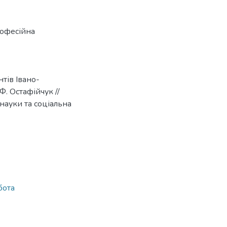
офесійна
тів Івано-
. Остафійчук //
 науки та соціальна
бота