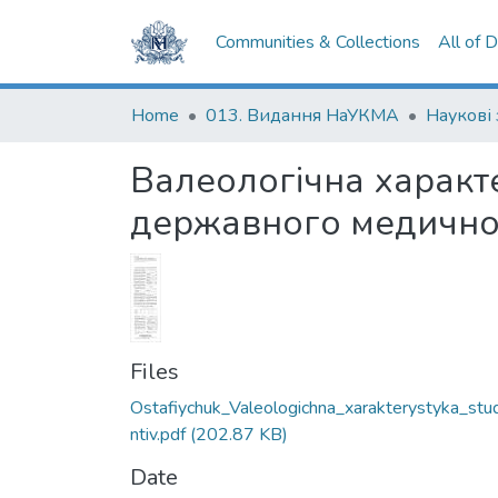
Communities & Collections
All of 
Home
013. Видання НаУКМА
Наукові
Валеологічна характе
державного медично
Files
Ostafiychuk_Valeologichna_xarakterystyka_stu
ntiv.pdf
(202.87 KB)
Date