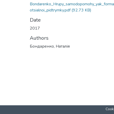
Bondarenko_Hrupy_samodopomohy_yak_forma
otsialnoi_pidtrymky.pdf
(92.73 KB)
Date
2017
Authors
Бондаренко, Наталія
Cooki