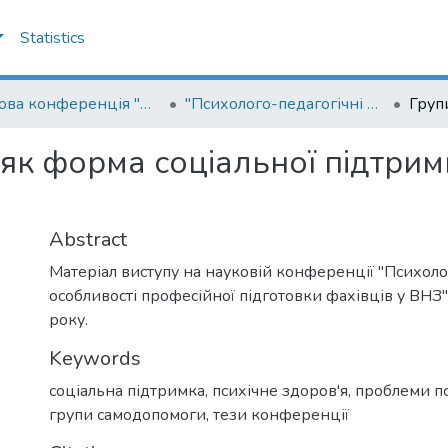
Statistics
Наукова конференція "Психолого-педагогічні особливості професійної підготовки фахівців у ВНЗ"
"Психолого-педагогічні особливості професійної підготовки фахівців у ВНЗ"
як форма соціальної підтрим
Abstract
Матеріал виступу на науковій конференції "Психоло
особливості професійної підготовки фахівців у ВНЗ"
року.
Keywords
соціальна підтримка
,
психічне здоров'я
,
проблеми пс
групи самодопомоги
,
тези конференції