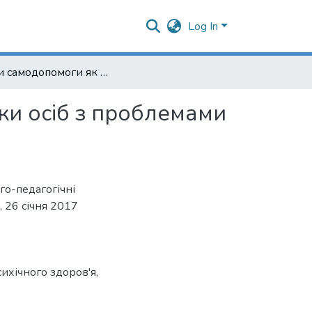
Log In
Групи самодопомоги як форма соціальної підтримки осіб з проблемами психічного здоров'я
ки осіб з проблемами
го-педагогічні
, 26 січня 2017
ихічного здоров'я
,