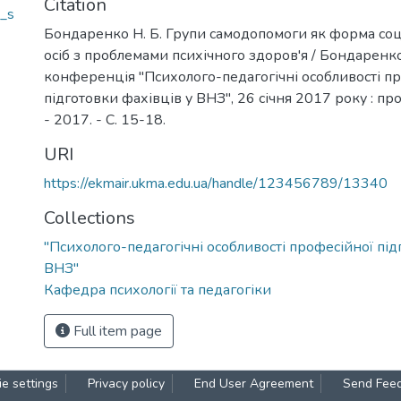
Citation
_s
Бондаренко Н. Б. Групи самодопомоги як форма соц
осіб з проблемами психічного здоров'я / Бондаренко 
конференція "Психолого-педагогічні особливості п
підготовки фахівців у ВНЗ", 26 січня 2017 року : про
- 2017. - С. 15-18.
URI
https://ekmair.ukma.edu.ua/handle/123456789/13340
Collections
"Психолого-педагогічні особливості професійної під
ВНЗ"
Кафедра психології та педагогіки
Full item page
e settings
Privacy policy
End User Agreement
Send Fee