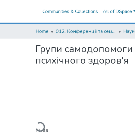
Communities & Collections
All of DSpace
Home
012. Конференції та семінари НаУКМА
Групи самодопомоги 
психічного здоров'я
Loading...
Files