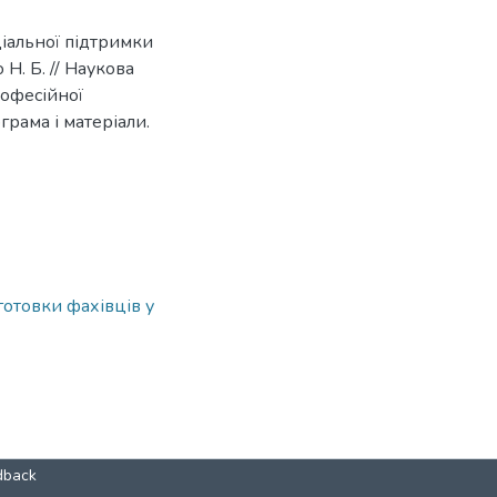
іальної підтримки
Н. Б. // Наукова
рофесійної
грама і матеріали.
готовки фахівців у
dback