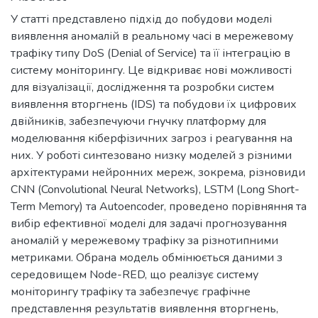
У статті представлено підхід до побудови моделі
виявлення аномалій в реальному часі в мережевому
трафіку типу DoS (Denial of Service) та її інтеграцію в
систему моніторингу. Це відкриває нові можливості
для візуалізації, дослідження та розробки систем
виявлення вторгнень (IDS) та побудови їх цифрових
двійників, забезпечуючи гнучку платформу для
моделювання кіберфізичних загроз і реагування на
них. У роботі синтезовано низку моделей з різними
архітектурами нейронних мереж, зокрема, різновиди
CNN (Convolutional Neural Networks), LSTM (Long Short-
Term Memory) та Autoencoder, проведено порівняння та
вибір ефективної моделі для задачі прогнозування
аномалій у мережевому трафіку за різнотипними
метриками. Обрана модель обмінюється даними з
середовищем Node-RED, що реалізує систему
моніторингу трафіку та забезпечує графічне
представлення результатів виявлення вторгнень,