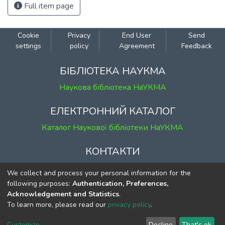
Full item page
Cookie
Privacy
End User
Send
settings
policy
Agreement
Feedback
БІБЛІОТЕКА НАУКМА
Наукова бібліотека НаУКМА
ЕЛЕКТРОННИЙ КАТАЛОГ
Каталог Наукової бібліотеки НаУКМА
КОНТАКТИ
м. Київ, вул. Григорія Сковороди, 2
We collect and process your personal information for the
к. 1, к. 120
following purposes:
Authentication, Preferences,
Acknowledgement and Statistics
.
тел.
(044) 463-69-31
To learn more, please read our
privacy policy
.
ekmair@ukma.edu.ua
Customize
Decline
That's ok