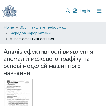
(current)
Log In
Communities
Home
003. Факультет інформатики
&
Кафедра інформатики
Collections
Аналіз ефективності виявлення аномалій межевого трафіку на основі моделей машинного навчання
All of DSpace
Аналіз ефективності виявлення
аномалій межевого трафіку на
Statistics
основі моделей машинного
навчання