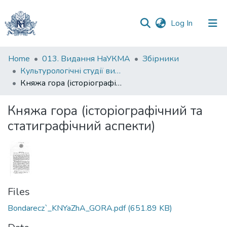
(current)
Log In
Communities
Home
013. Видання НаУКМА
Збірники
&
Культурологічні студії випуск 2
Collections
Княжа гора (історіографічний та статиграфічний аспекти)
All of DSpace
Княжа гора (історіографічний та
статиграфічний аспекти)
Statistics
Files
Bondarecz`_KNYaZhA_GORA.pdf
(651.89 KB)