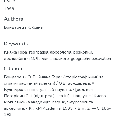
Date
1999
Authors
Бондарець, Оксана
Keywords
Княжа Гора
,
географія
,
археологія
,
розкопки
,
дослідження М. Ф. Біляшівського
,
geography
,
excavation
Citation
Бондарець О. В. Княжа Гора : (історіографічний та
стратиграфічний аспекти) / О.В. Бондарець. //
Культурологічні студії : зб наук. пр. / [ред. кол. :
Погорілий О. І. (відп. ред.) ... та ін.] ; Нац. ун-т "Києво-
Могилянська академія", Каф. культурології та
археології. - К. : KM Academia, 1999. - Вип. 2. — С. 165-
193.