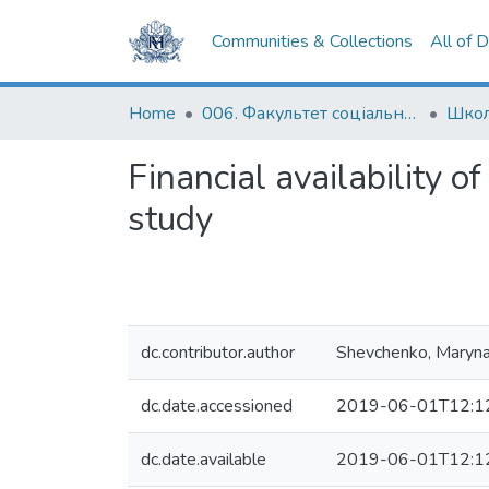
Communities & Collections
All of 
Home
006. Факультет соціальних наук і соціальних технологій
Школ
Financial availability 
study
dc.contributor.author
Shevchenko, Maryn
dc.date.accessioned
2019-06-01T12:1
dc.date.available
2019-06-01T12:1