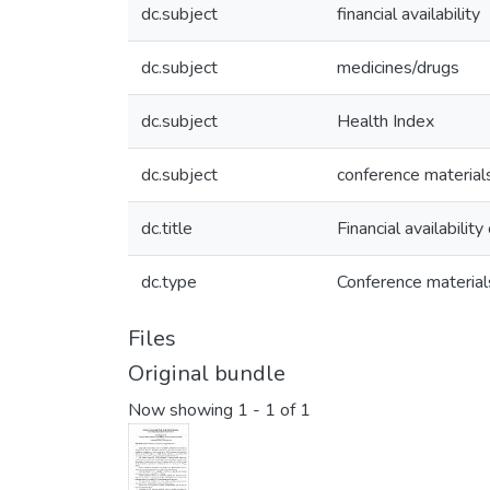
dc.subject
financial availability
dc.subject
medicines/drugs
dc.subject
Health Index
dc.subject
conference material
dc.title
Financial availabili
dc.type
Conference material
Files
Original bundle
Now showing
1 - 1 of 1