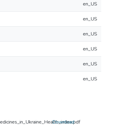
en_US
en_US
en_US
en_US
en_US
en_US
medicines_in_Ukraine_Health_index.pdf
Download