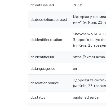
dc.date.issued
2018
Матеріал учасника 
dc.description.abstract
ним" (м. Київ, 23 т
Shevchenko M. V. Fin
dc.identifier.citation
Здоров'я та суспіл
(м. Київ, 23 травня
dc.identifier.uri
https://ekmair.uk
dc.language.iso
en
Здоров'я та суспіл
dc.relation.source
(м. Київ, 23 травня
dc.status
published earlier