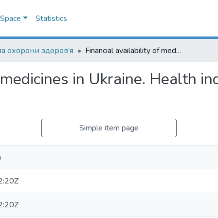
DSpace
Statistics
а охорони здоров’я
Financial availability of medicines in Ukraine. Health index. Ukraine 2017 study
of medicines in Ukraine. Health i
Simple item page
a
2:20Z
2:20Z