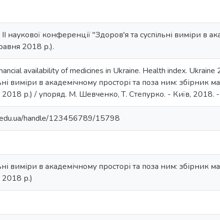
ІІ наукової конференції "Здоров'я та суспільні виміри в а
равня 2018 р.).
ancial availability of medicines in Ukraine. Health index. Ukraine
ьні виміри в академічному просторі та поза ним: збірник ма
 2018 р.) / упоряд. М. Шевченко, Т. Степурко. - Київ, 2018. - 
ma.edu.ua/handle/123456789/15798
ьні виміри в академічному просторі та поза ним: збірник ма
 2018 р.)