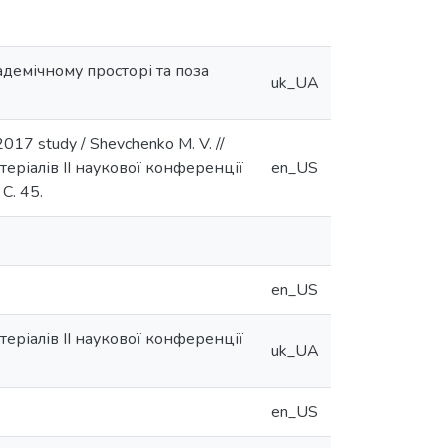
кадемічному просторі та поза
uk_UA
 2017 study / Shevchenko M. V. //
теріалів ІІ наукової конференції
en_US
С. 45.
en_US
теріалів ІІ наукової конференції
uk_UA
en_US