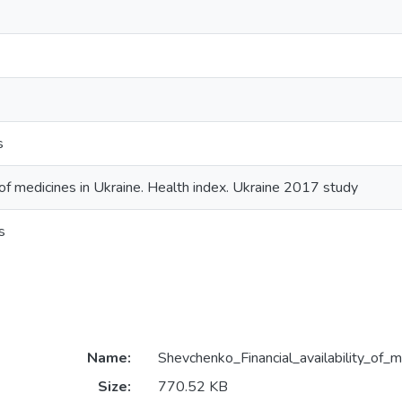
s
ty of medicines in Ukraine. Health index. Ukraine 2017 study
s
Name:
Shevchenko_Financial_availability_of_
Size:
770.52 KB