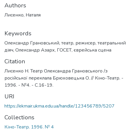
Authors
Лисенко, Наталя
Keywords
Олександр Грановський
,
театр
,
режисер
,
театральний
діяч
,
Олександр Азарх
,
ГОСЕТ
,
єврейська сцена
Citation
Лисенко Н. Театр Олександра Грановського /з
російської переклала Брюховецька О. // Кіно-Театр. -
1996. - №4. - С.16-19.
URI
https://ekmair.ukma.edu.ua/handle/123456789/5207
Collections
Кіно-Театр. 1996. № 4