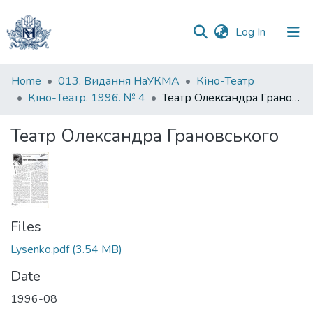
(current)
Log In
Communities
Home
013. Видання НаУКМА
Кіно-Театр
&
Кіно-Театр. 1996. № 4
Театр Олександра Грановського
Collections
Театр Олександра Грановського
All of DSpace
Statistics
Files
Lysenko.pdf
(3.54 MB)
Date
1996-08