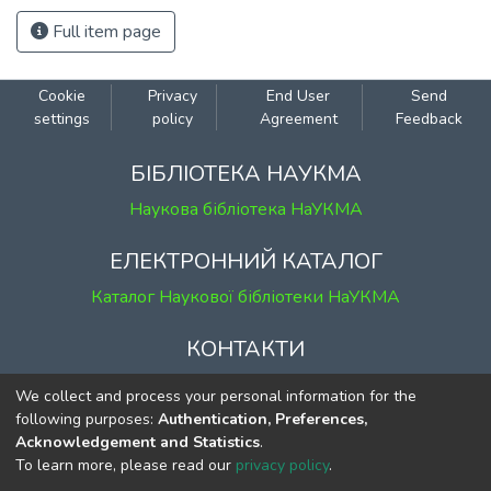
Full item page
Cookie
Privacy
End User
Send
settings
policy
Agreement
Feedback
БІБЛІОТЕКА НАУКМА
Наукова бібліотека НаУКМА
ЕЛЕКТРОННИЙ КАТАЛОГ
Каталог Наукової бібліотеки НаУКМА
КОНТАКТИ
м. Київ, вул. Григорія Сковороди, 2
We collect and process your personal information for the
к. 1, к. 120
following purposes:
Authentication, Preferences,
Acknowledgement and Statistics
.
тел.
(044) 463-69-31
To learn more, please read our
privacy policy
.
ekmair@ukma.edu.ua