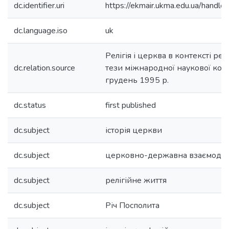
dc.identifier.uri
https://ekmair.ukma.edu.ua/han
dc.language.iso
uk
Релігія і церква в контексті реа
dc.relation.source
тези міжнародної наукової конф
грудень 1995 р.
dc.status
first published
dc.subject
історія церкви
dc.subject
церковно-державна взаємодія
dc.subject
релігійне життя
dc.subject
Річ Посполита