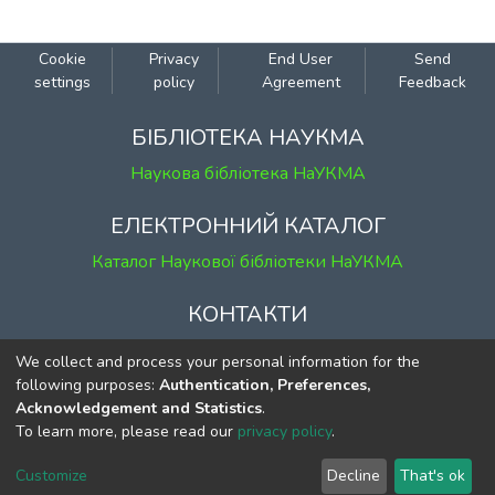
Cookie
Privacy
End User
Send
settings
policy
Agreement
Feedback
БІБЛІОТЕКА НАУКМА
Наукова бібліотека НаУКМА
ЕЛЕКТРОННИЙ КАТАЛОГ
Каталог Наукової бібліотеки НаУКМА
КОНТАКТИ
м. Київ, вул. Григорія Сковороди, 2
We collect and process your personal information for the
к. 1, к. 120
following purposes:
Authentication, Preferences,
Acknowledgement and Statistics
.
тел.
(044) 463-69-31
To learn more, please read our
privacy policy
.
ekmair@ukma.edu.ua
Customize
Decline
That's ok