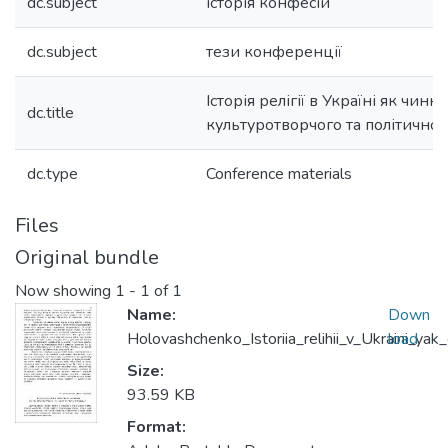
dc.subject
історія конфесій
dc.subject
тези конференції
Історія релігії в Україні як чинн
dc.title
культуротворчого та політично
dc.type
Conference materials
Files
Original bundle
Now showing
1 - 1 of 1
Name:
Down
Holovashchenko_Istoriia_relihii_v_Ukraini_ya
load
Size:
93.59 KB
Format: