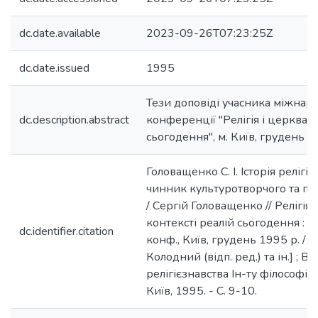
dc.date.available
2023-09-26T07:23:25Z
dc.date.issued
1995
Тези доповіді учасника міжнар
dc.description.abstract
конференції "Релігія і церква в
сьогодення", м. Київ, грудень 1
Головащенко С. І. Історія релігії 
чинник культуротворчого та по
/ Сергій Головащенко // Релігія 
контексті реалій сьогодення : т
dc.identifier.citation
конф., Київ, грудень 1995 р. / [р
Колодний (відп. ред.) та ін.] ; В
релігієзнавства Ін-ту філософії
Київ, 1995. - С. 9-10.