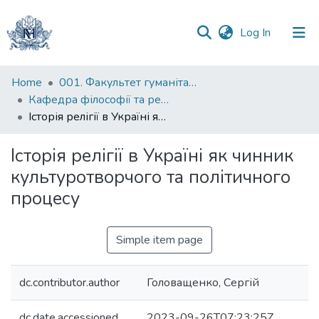
(current)
Log In
Communities
Home
001. Факультет гуманітарних наук
&
Кафедра філософії та релігієзнавства
Collections
Історія релігії в Україні як чинник культуротворчого та політичного процесу
All of DSpace
Історія релігії в Україні як чинник
культуротворчого та політичного
Statistics
процесу
Simple item page
dc.contributor.author
Головащенко, Сергій
dc.date.accessioned
2023-09-26T07:23:25Z