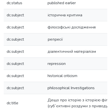
dc.status
published earlier
dc.subject
історична критика
dc.subject
філософські дослідження
dc.subject
репресії
dc.subject
діалектичний матеріалізм
dc.subject
repression
dc.subject
historical criticism
dc.subject
philosophical Investigations
Дещо про історію з історією філо
dc.title
(суб`єктивні роздуми з приводу 