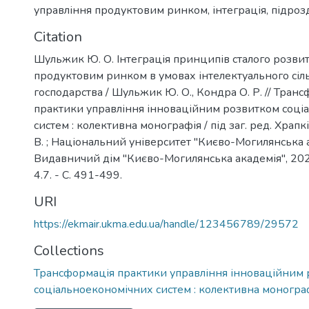
управління продуктовим ринком
,
інтеграція
,
підроз
Citation
Шульжик Ю. О. Інтеграція принципів сталого розвит
продуктовим ринком в умовах інтелектуального сіл
господарства / Шульжик Ю. О., Кондра О. Р. // Тран
практики управління інноваційним розвитком соці
систем : колективна монографія / під заг. ред. Храпкін
В. ; Національний університет "Києво-Могилянська ак
Видавничий дім "Києво-Могилянська академія", 2024
4.7. - C. 491-499.
URI
https://ekmair.ukma.edu.ua/handle/123456789/29572
Collections
Трансформація практики управління інноваційним
соціальноекономічних систем : колективна моногра