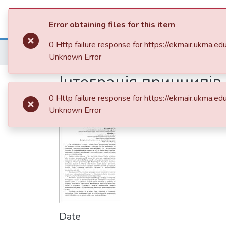
Communities & Collections
All of 
Error obtaining files for this item
0 Http failure response for https://ekmair.uk
Home
013. Видання НаУКМА
Збірник
Unknown Error
Інтеграція принципів
ринком в умовах інте
0 Http failure response for https://ekmair.uk
Unknown Error
Date