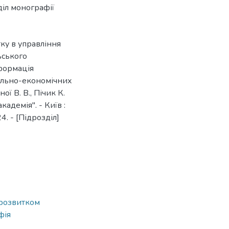
діл монографії
ку в управління
ьського
сформація
ально-економічних
ої В. В., Пічик К.
адемія". - Київ :
. - [Підрозділ]
 розвитком
фія