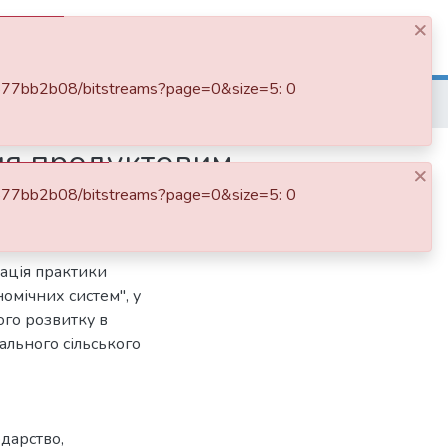
×
Log In
f8877bb2b08/bitstreams?page=0&size=5: 0
ння продуктовим
×
подарства
f8877bb2b08/bitstreams?page=0&size=5: 0
мація практики
омічних систем", у
ого розвитку в
ального сільського
одарство
,