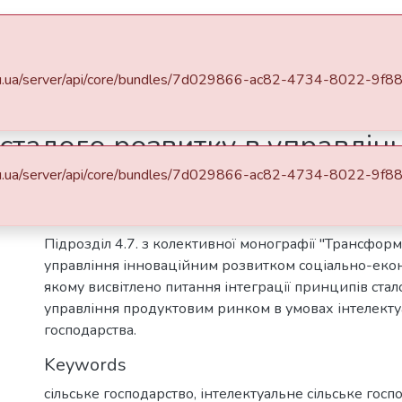
DSpace
Statistics
ma.edu.ua/server/api/core/bundles/7d029866-ac82-4734-8022-9
и
Трансформація практики управління інноваційним розвитком соціальноекономічних систем : колективна монографія
Інтеграція принципів сталого розвитку в управління продуктовим ринком в умовах інтелектуального сільського господарства
 сталого розвитку в управлі
лектуального сільського гос
ma.edu.ua/server/api/core/bundles/7d029866-ac82-4734-8022-9
Abstract
Підрозділ 4.7. з колективної монографії "Трансфор
управління інноваційним розвитком соціально-екон
якому висвітлено питання інтеграції принципів стал
управління продуктовим ринком в умовах інтелекту
господарства.
Keywords
сільське господарство
,
інтелектуальне сільське госп