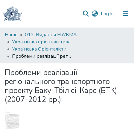
(current)
Log In
Communities
Home
013. Видання НаУКМА
&
Українська орієнталістика
Collections
Українська Орієнталістика. Випуск 6, 2011
Проблеми реалізації регіонального транспортного проекту Баку-Тбілісі-Карс (БТК) (2007-2012 рр.)
All of DSpace
Проблеми реалізації
Statistics
регіонального транспортного
проекту Баку-Тбілісі-Карс (БТК)
(2007-2012 рр.)