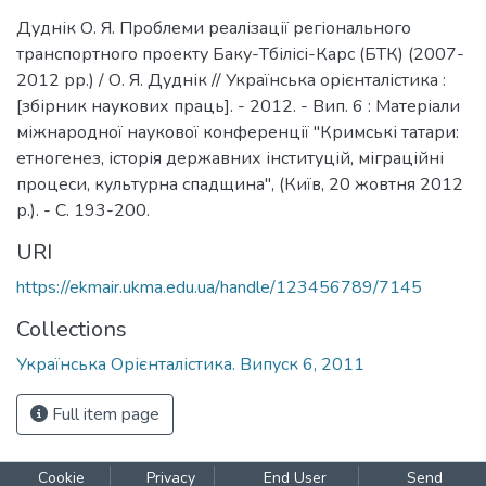
Дуднік О. Я. Проблеми реалізації регіонального
транспортного проекту Баку-Тбілісі-Карс (БТК) (2007-
2012 рр.) / О. Я. Дуднік // Українська орієнталістика :
[збірник наукових праць]. - 2012. - Вип. 6 : Матеріали
міжнародної наукової конференції "Кримські татари:
етногенез, історія державних інституцій, міграційні
процеси, культурна спадщина", (Київ, 20 жовтня 2012
р.). - С. 193-200.
URI
https://ekmair.ukma.edu.ua/handle/123456789/7145
Collections
Українська Орієнталістика. Випуск 6, 2011
Full item page
Cookie
Privacy
End User
Send