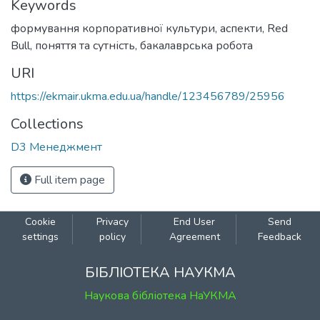
Keywords
формування корпоративної культури
,
аспекти
,
Red
Bull
,
поняття та сутність
,
бакалаврська робота
URI
https://ekmair.ukma.edu.ua/handle/123456789/25956
Collections
D3 Менеджмент
Full item page
Cookie
Privacy
End User
Send
settings
policy
Agreement
Feedback
БІБЛІОТЕКА НАУКМА
Наукова бібліотека НаУКМА