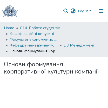
Log In
Communities
Home
014. Роботи студентів
&
Кваліфікаційні випускні роботи здобувачів вищої освіти бакалаврських програм
Collections
Факультет економічних наук
Кафедра менеджменту, маркетингу та підприємництва
D3 Менеджмент
All of DSpace
Основи формування корпоративної культури компанії
Statistics
Основи формування
корпоративної культури компанії