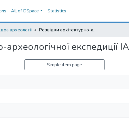
ons
All of DSpace
Statistics
дра археології
Розвідки архітектурно-археологічної експедиції ІА НАНУ на Київщині
о-археологічної експедиції І
Simple item page