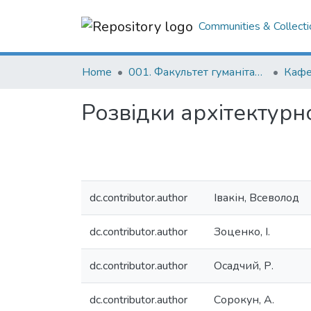
Communities & Collecti
Home
001. Факультет гуманітарних наук
Кафе
Розвідки архітектурн
dc.contributor.author
Івакін, Всеволод
dc.contributor.author
Зоценко, І.
dc.contributor.author
Осадчий, Р.
dc.contributor.author
Сорокун, А.