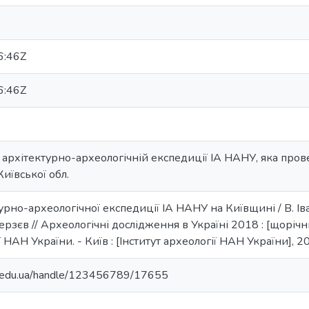
6:46Z
6:46Z
 архітектурно-археологічній експедиції ІА НАНУ, яка пров
иївської обл.
рно-археологічної експедиції ІА НАНУ на Київщині / В. Івак
рзєв // Археологічні дослідження в Україні 2018 : [щорічник
ї НАН України. - Київ : [Інститут археології НАН України], 20
ma.edu.ua/handle/123456789/17655