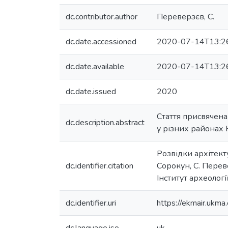
dc.contributor.author
Переверзєв, С.
dc.date.accessioned
2020-07-14T13:2
dc.date.available
2020-07-14T13:2
dc.date.issued
2020
Стаття присвячена
dc.description.abstract
у різних районах К
Розвідки архітекту
dc.identifier.citation
Сорокун, С. Переве
Інститут археологі
dc.identifier.uri
https://ekmair.uk