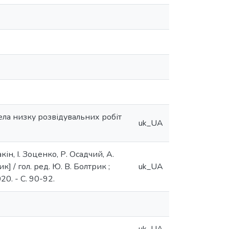
ела низку розвідувальних робіт
uk_UA
ін, І. Зоценко, Р. Осадчий, А.
] / гол. ред. Ю. В. Болтрик ;
uk_UA
20. - С. 90-92.