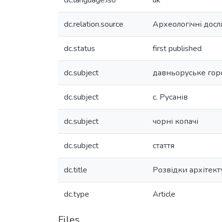
dc.language.iso
uk
dc.relation.source
Археологічні досл
dc.status
first published
dc.subject
давньоруське го
dc.subject
с. Русанів
dc.subject
чорні копачі
dc.subject
стаття
dc.title
Розвідки архітект
dc.type
Article
Files