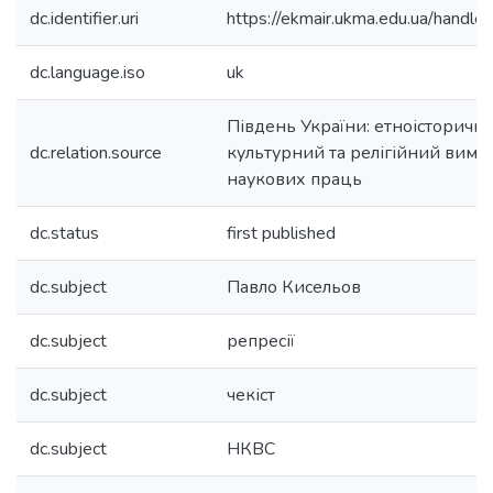
dc.identifier.uri
https://ekmair.ukma.edu.ua/han
dc.language.iso
uk
Південь України: етноісторичн
dc.relation.source
культурний та релігійний виміри
наукових праць
dc.status
first published
dc.subject
Павло Кисельов
dc.subject
репресії
dc.subject
чекіст
dc.subject
НКВС