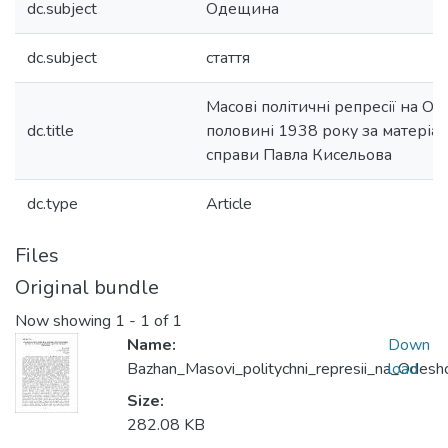
dc.subject
Одещина
dc.subject
стаття
Масові політичні репресії на Од
dc.title
половині 1938 року за матеріа
справи Павла Кисельова
dc.type
Article
Files
Original bundle
Now showing
1 - 1 of 1
Name:
Down
Bazhan_Masovi_politychni_represii_na_Odeshc
load
Size:
282.08 KB