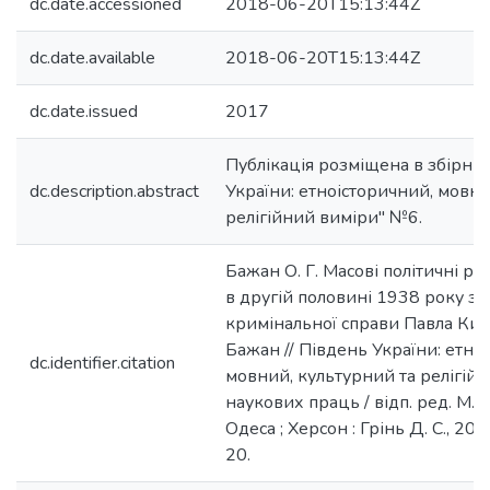
dc.date.accessioned
2018-06-20T15:13:44Z
dc.date.available
2018-06-20T15:13:44Z
dc.date.issued
2017
Публікація розміщена в збірни
dc.description.abstract
України: етноісторичний, мовни
релігійний виміри" №6.
Бажан О. Г. Масові політичні ре
в другій половині 1938 року за
кримінальної справи Павла Кисе
Бажан // Південь України: етно
dc.identifier.citation
мовний, культурний та релігійн
наукових праць / відп. ред. М. І
Одеса ; Херсон : Грінь Д. С., 2017
20.