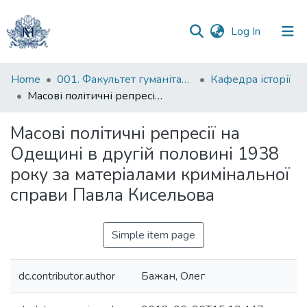
(current)
Log In
Communities
Home
001. Факультет гуманітарних наук
Кафедра історії
&
Масові політичні репресії на Одещині в другій половині 1938 року за матеріалами кримінальної справи Павла Кисельова
Collections
Масові політичні репресії на
All of DSpace
Одещині в другій половині 1938
року за матеріалами кримінальної
Statistics
справи Павла Кисельова
Simple item page
dc.contributor.author
Бажан, Олег