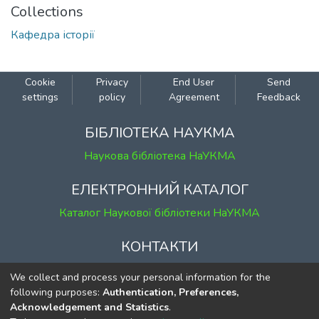
Collections
Кафедра історії
Cookie
Privacy
End User
Send
settings
policy
Agreement
Feedback
БІБЛІОТЕКА НАУКМА
Наукова бібліотека НаУКМА
ЕЛЕКТРОННИЙ КАТАЛОГ
Каталог Наукової бібліотеки НаУКМА
КОНТАКТИ
м. Київ, вул. Григорія Сковороди, 2
We collect and process your personal information for the
к. 1, к. 120
following purposes:
Authentication, Preferences,
Acknowledgement and Statistics
.
тел.
(044) 463-69-31