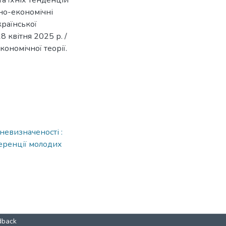
та їхніх тенденцій
ьно-економічні
країнської
 квітня 2025 р. /
ономічної теорії.
невизначеності :
еренції молодих
dback