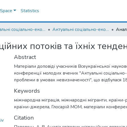
DSpace
Statistics
Актуальні соціально-економічні проблеми в умовах невизначеності
Актуальні соціально-економічні проблеми в умовах невизначеності : матеріали Всеукраїнської науково-практичної конференції молодих вчених, 18 квітня 2025 р.
ційних потоків та їхніх тенде
Abstract
Матеріали доповiді учасників Всеукраїнської науко
конференції молодих вчених "Актуальні соціально-
проблеми в умовах невизначеності", що відбулася 18
Keywords
міжнародна міграція
,
міжнародні мігранти
,
країни-
країни-джерела
,
Глосарій МОМ
,
матеріали конферен
Citation
iv