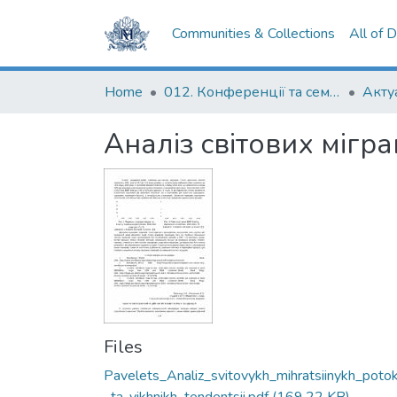
Communities & Collections
All of 
Home
012. Конференції та семінари НаУКМА
Аналіз світових мігра
Files
Pavelets_Analiz_svitovykh_mihratsiinykh_potok