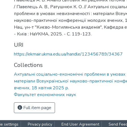
Павелець А. В. Аналіз світових міграційних потоків 
/ Павелець А. В., Ратушнюк К. О. // Актуальні соціал
проблеми в умовах невизначеності : матеріали Всеу
науково-практичної конференції молодих вчених, 18
Нац. ун-т "Києво-Могилянська академія", Кафедра ек
- Київ : НаУКМА, 2025. - C. 119-123.
URI
https://ekmair.ukma.edu.ua/handle/123456789/34367
Collections
Актуальні соціально-економічні проблеми в умовах 
матеріали Всеукраїнської науково-практичної конф
вчених, 18 квітня 2025 р.
Факультет економічних наук
Full item page
e settings
Privacy policy
End User Agreement
Send Fee