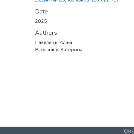
_ta_yikhnikh_tendentsii.pdf
(169.22 KB)
Date
2025
Authors
Павелець, Аліна
Ратушнюк, Катерина
Cooki