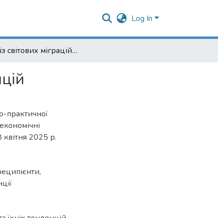
Log In
Аналіз світових міграційних потоків та їхніх тенденцій
нцій
во-практичної
економічні
 квітня 2025 р.
реципієнти
,
ції