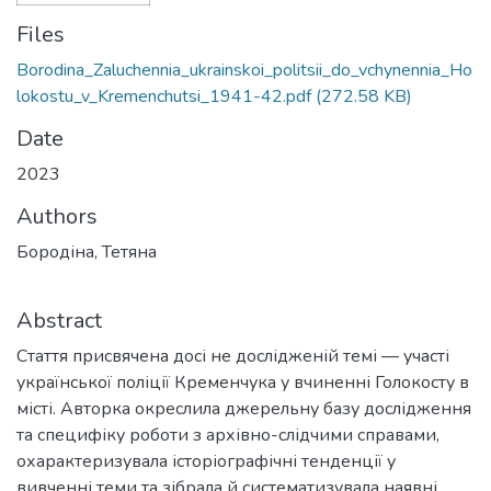
Files
Borodina_Zaluchennia_ukrainskoi_politsii_do_vchynennia_Ho
lokostu_v_Kremenchutsi_1941-42.pdf
(272.58 KB)
Date
2023
Authors
Бородіна, Тетяна
Abstract
Стаття присвячена досі не дослідженій темі — участі
української поліції Кременчука у вчиненні Голокосту в
місті. Авторка окреслила джерельну базу дослідження
та специфіку роботи з архівно-слідчими справами,
охарактеризувала історіографічні тенденції у
вивченні теми та зібрала й систематизувала наявні