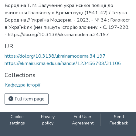
Бородіна Т. М. Залучення української поліції до
вчинення Голокосту в Кременчуці (1941-42) / Тетяна
Бородіна // Україна Модерна. - 2023. - № 34 : Голокост
в Україні: як (не) пишуть історію злочину. - С. 197-228.
- https://doi.org/10.3138/ukrainamoderna.34.197
URI
https://doi.org/10.3138/ukrainamoderna.34.197
https://ekmair.ukma.edu.ua/handle/123456789/31106
Collections
Кафедра історії
Full item page
Cookie
Privacy
End User
Send
settings
policy
Agreement
Feedback