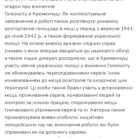
згадки про вчинення
Голокосту в Кременчуці. Як контекстуальне
наповнення в роботі також розглянуто динаміку
розгортання геноциду в місці у період з вересня 1941
до січня 1942 р., а також формування української
поліції. На основі аналізу архівно-слідчих справ
(чимало з яких вперше вводяться до наукового обігу),
а також інших джерел досліджено, що в Кременчуці
участь членів української поліції у вчиненні Голокосту
не обмежувалась переслідуваннями євреїв, їхнім
конвоюванням до місця розстрілів та охороною цих
територій. Ці особи також брали участь у встановленні
місць проживання євреїв, конвоюванні людей та
контролі за їхньою працею, сторожуванні місць
тимчасового утримання євреїв та ін. Авторка також
проаналізувала вияви особистої ініціятиви
поліцейських під час виконання роботи, які були
спрямовані як на допомогу євреям,