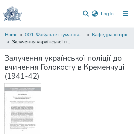
(current)
Log In
Communities
Home
001. Факультет гуманітарних наук
Кафедра історії
&
Залучення української поліції до вчинення Голокосту в Кременчуці (1941-42)
Collections
Залучення української поліції до
All of DSpace
вчинення Голокосту в Кременчуці
(1941-42)
Statistics