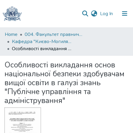
(current)
Log In
Communities
Home
004. Факультет правничих наук
&
Кафедра "Києво-Могилянська школа врядування імені Андрія Мелешевича"
Collections
Особливості викладання основ національної безпеки здобувачам вищої освіти в галузі знань "Публічне управління та адміністрування"
All of DSpace
Особливості викладання основ
національної безпеки здобувачам
Statistics
вищої освіти в галузі знань
"Публічне управління та
адміністрування"