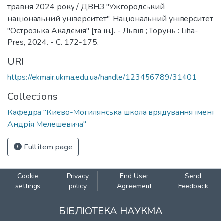
травня 2024 року / ДВНЗ "Ужгородський
національний університет", Національний університет
"Острозька Академія" [та ін.]. - Львів ; Торунь : Liha-
Pres, 2024. - C. 172-175.
URI
https://ekmair.ukma.edu.ua/handle/123456789/31401
Collections
Кафедра "Києво-Могилянська школа врядування імені
Андрія Мелешевича"
Full item page
Cookie
Privacy
End User
Send
settings
policy
Agreement
Feedback
БІБЛІОТЕКА НАУКМА