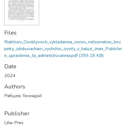
Files
Riabtsev_Osoblyvosti_vykladannia_osnov_natsionalnoi_bez
peky_zdobuvacham_vyshchoi_osvity_v_haluzi_znan_Publichn
e_upravlinnia_ta_administruvannia.pdf
(399.18 KB)
Date
2024
Authors
Рябцев, Геннадій
Publisher
Liha-Pres