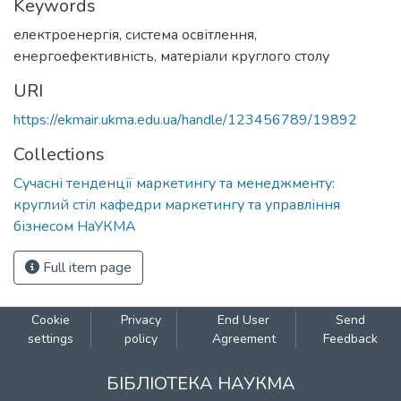
Keywords
електроенергія
,
система освітлення
,
енергоефективність
,
матеріали круглого столу
URI
https://ekmair.ukma.edu.ua/handle/123456789/19892
Collections
Сучасні тенденції маркетингу та менеджменту:
круглий стіл кафедри маркетингу та управління
бізнесом НаУКМА
Full item page
Cookie
Privacy
End User
Send
settings
policy
Agreement
Feedback
БІБЛІОТЕКА НАУКМА