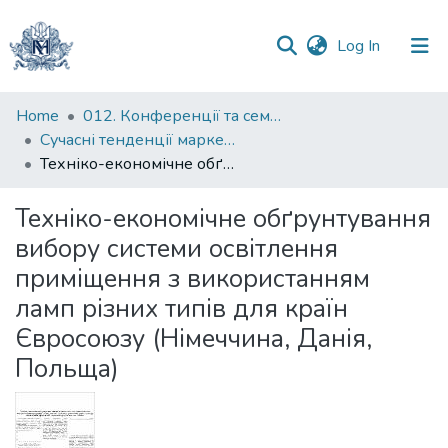
(current)
Log In
Communities
Home
012. Конференції та семінари НаУКМА
&
Сучасні тенденції маркетингу та менеджменту: круглий стіл кафедри маркетингу та управління бізнесом НаУКМА
Collections
Техніко-економічне обґрунтування вибору системи освітлення приміщення з використанням ламп різних типів для країн Євросоюзу (Німеччина, Данія, Польща)
All of DSpace
Техніко-економічне обґрунтування
вибору системи освітлення
Statistics
приміщення з використанням
ламп різних типів для країн
Євросоюзу (Німеччина, Данія,
Польща)