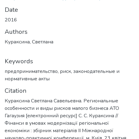
Date
2016
Authors
Кураксина, Cветлана
Keywords
предпринимательство
,
риск
,
законодательные и
нормативные акты
Citation
Кураксина Cветлана Cавельевна. Региональные
особенности и виды рисков малого бизнеса АТО
Гагаузия [електронний ресурс] С. С. Кураксина //
Фінанси в умовах модернізації регіональної
економіки : збірник матеріалів ІІ Міжнародної
науково-практичної конференції, м. Київ, 23 квітня