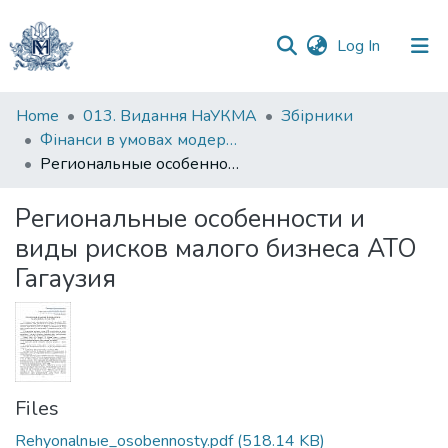
(current)
Log In
Communities
Home
013. Видання НаУКМА
Збірники
&
Фінанси в умовах модернізації регіональної економіки: збірник матеріалів
Collections
Региональные особенности и виды рисков малого бизнеса АТО Гагаузия
All of DSpace
Региональные особенности и
виды рисков малого бизнеса АТО
Statistics
Гагаузия
Files
Rehyonalnыe_osobennosty.pdf
(518.14 KB)