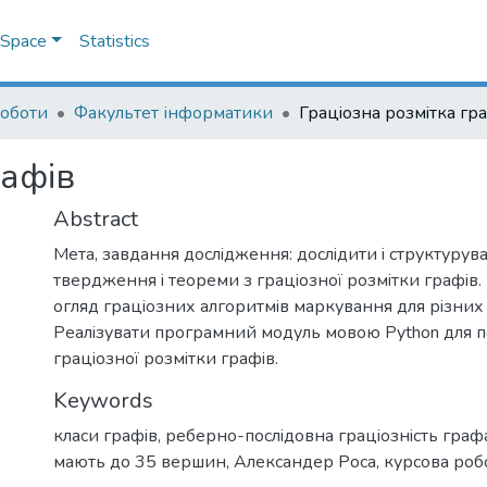
DSpace
Statistics
роботи
Факультет інформатики
Грацiозна розмiтка гр
рафiв
Abstract
Мета, завдання дослiдження: дослiдити i структурув
твердження i теореми з грацiозної розмiтки графiв
огляд грацiозних алгоритмiв маркування для рiзних 
Реалiзувати програмний модуль мовою Python для 
грацiозної розмiтки графiв.
Keywords
класи графiв
,
реберно-послiдовна грацiознiсть граф
мають до 35 вершин
,
Александер Роса
,
курсова роб