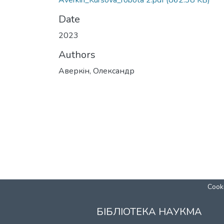
Averkin_Kursova_robota 2.pdf
(862.38 KB)
Date
2023
Authors
Аверкiн, Олександр
Cooki
БІБЛІОТЕКА НАУКМА