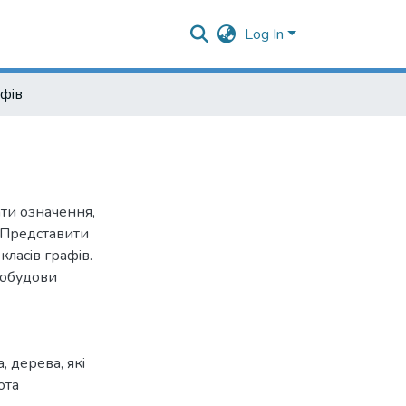
Log In
афiв
ати означення,
. Представити
класiв графiв.
побудови
а
,
дерева, якi
ота