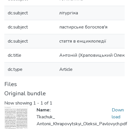
dc.subject
літургіка
dc.subject
пастирське богослов'я
dc.subject
стаття в енциклопедії
dc.title
Антоній (Храповицький Олексі
dc.type
Article
Files
Original bundle
Now showing
1 - 1 of 1
Name:
Down
Tkachuk_
load
Antonii_Khrapovytskyi_Oleksii_Pavlovych.pdf