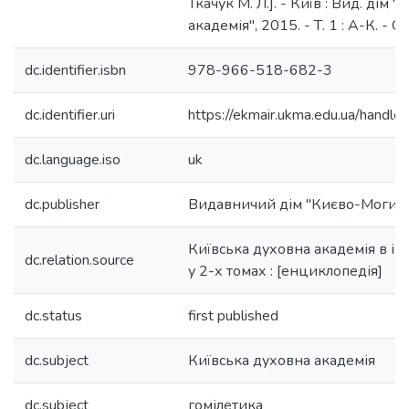
Ткачук М. Л.]. - Київ : Вид. дім
академія", 2015. - Т. 1 : А-К. - С
dc.identifier.isbn
978-966-518-682-3
dc.identifier.uri
https://ekmair.ukma.edu.ua/han
dc.language.iso
uk
dc.publisher
Видавничий дім "Києво-Могиля
Київська духовна академія в ім
dc.relation.source
у 2-х томах : [енциклопедія]
dc.status
first published
dc.subject
Київська духовна академія
dc.subject
гомілетика