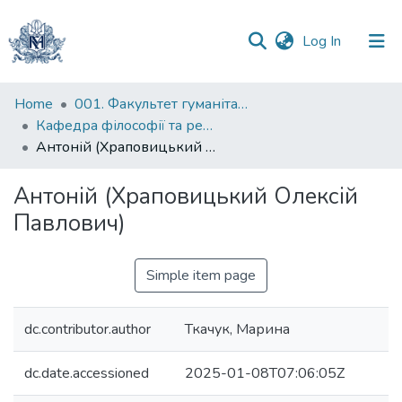
(current)
Log In
Communities
Home
001. Факультет гуманітарних наук
&
Кафедра філософії та релігієзнавства
Collections
Антоній (Храповицький Олексій Павлович)
All of DSpace
Антоній (Храповицький Олексій
Павлович)
Statistics
Simple item page
dc.contributor.author
Ткачук, Марина
dc.date.accessioned
2025-01-08T07:06:05Z