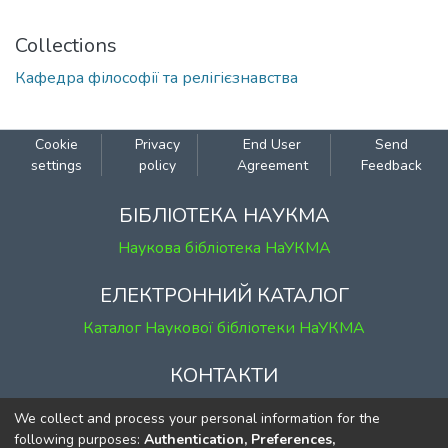
Collections
Кафедра філософії та релігієзнавства
Cookie
Privacy
End User
Send
settings
policy
Agreement
Feedback
БІБЛІОТЕКА НАУКМА
Наукова бібліотека НаУКМА
ЕЛЕКТРОННИЙ КАТАЛОГ
Каталог Наукової бібліотеки НаУКМА
КОНТАКТИ
м. Київ, вул. Григорія Сковороди, 2
We collect and process your personal information for the
к. 1, к. 120
following purposes:
Authentication, Preferences,