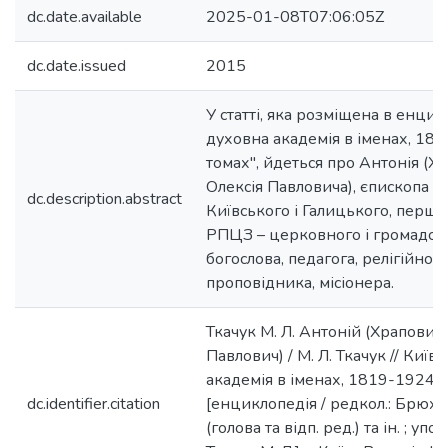
dc.date.available
2025-01-08T07:06:05Z
dc.date.issued
2015
У статті, яка розміщена в енцик
духовна академія в іменах, 181
томах", йдеться про Антонія (
Олексія Павловича), єпископа 
dc.description.abstract
Київського і Галицького, першо
РПЦЗ – церковного і громадськ
богослова, педагога, релігійного
проповідника, місіонера.
Ткачук М. Л. Антоній (Храпови
Павлович) / М. Л. Ткачук // Київ
академія в іменах, 1819-1924 : 
dc.identifier.citation
[енциклопедія / редкол.: Брюхо
(голова та відп. ред.) та ін. ; упор