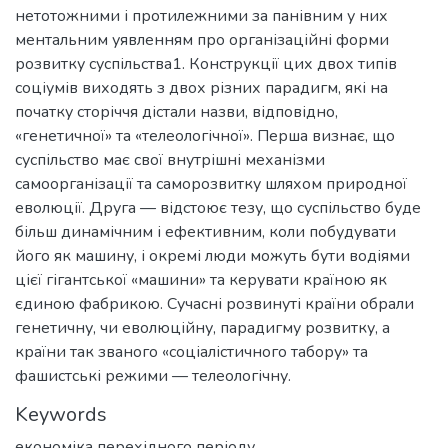
нетотожними і протилежними за панівним у них
ментальним уявленням про організаційні форми
розвитку суспільства1. Конструкції цих двох типів
соціумів виходять з двох різних парадигм, які на
початку сторіччя дістали назви, відповідно,
«генетичної» та «телеологічної». Перша визнає, що
суспільство має свої внутрішні механізми
самоорганізації та саморозвитку шляхом природної
еволюції. Друга — відстоює тезу, що суспільство буде
більш динамічним і ефективним, коли побудувати
його як машину, і окремі люди можуть бути водіями
цієї гігантської «машини» та керувати країною як
єдиною фабрикою. Сучасні розвинуті країни обрали
генетичну, чи еволюційну, парадигму розвитку, а
країни так званого «соціалістичного табору» та
фашистські режими — телеологічну.
Keywords
економіка перехідного періоду