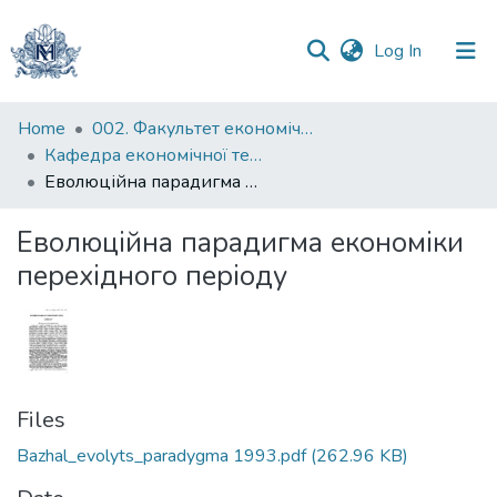
(current)
Log In
Communities
Home
002. Факультет економічних наук
&
Кафедра економічної теорії
Collections
Еволюційна парадигма економіки перехідного періоду
All of DSpace
Еволюційна парадигма економіки
перехідного періоду
Statistics
Files
Bazhal_evolyts_paradygma 1993.pdf
(262.96 KB)