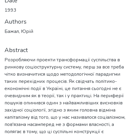
Date
1993
Authors
Бажал, Юрій
Abstract
Розробляючи проекти трансформації суспільства в
ринкову соціоструктурну систему, перш за все треба
чітко визначитися щодо методологічної парадигми
таких перехідних процесів. Як свідчать політико-
економічні події в Україні, це питання сьогодні не є
очевидним як в теорії, так і у практиці. Ha периферії
пошуків опинився один з найважливіших висновків
західної соціології, згідно з яким головна відміна
капіталізму від того, що у нас називалося соціалізмом,
пов'язана насамперед не з формами власності, а
полягає в тому, що ці суспільні конструкції є