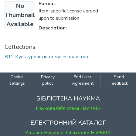
Format:
No
Item-specific license agreed
Thumbnail
upon to submission
Available
Description:
Collections
B12 Культурологія та музеєзнавство
Cookie
Privacy
End User
Send
settings
policy
Agreement
Feedback
БІБЛІОТЕКА НАУКМА
Наукова бібліотека НаУКМА
ЕЛЕКТРОННИЙ КАТАЛОГ
Каталог Наукової бібліотеки НаУКМА