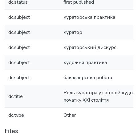
dc.status
first published
dc.subject
кураторська практика
dc.subject
куратор
dc.subject
кураторський дискурс
dc.subject
художня практика
dc.subject
бакалаврська робота
Роль куратора у світовій худож
dc.title
початку ХХІ століття
dc.type
Other
Files