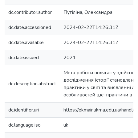
dc.contributor.author
Путіліна, Олександра
dc.date.accessioned
2024-02-22T14:26:31Z
dc.date.available
2024-02-22T14:26:31Z
dc.date.issued
2021
Мета роботи полягає у здійсне
дослідження історії становленн
dc.description.abstract
практики у світі та виявленні л
особливостей цієї практики в Ук
dc.identifier.uri
https://ekmair.ukma.edu.ua/han
dc.language.iso
uk