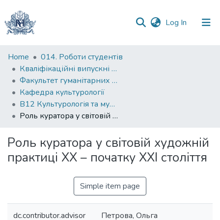
(current)
Log In
Communities
Home
014. Роботи студентів
&
Кваліфікаційні випускні роботи здобувачів вищої освіти бакалаврських програм
Collections
Факультет гуманітарних наук
Кафедра культурології
All of DSpace
B12 Культурологія та музеєзнавство
Роль куратора у світовій художній практиці ХХ – початку ХХІ століття
Statistics
Роль куратора у світовій художній
практиці ХХ – початку ХХІ століття
Simple item page
dc.contributor.advisor
Петрова, Ольга