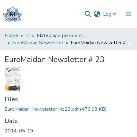
(current)
Log In
Communities
Home
015. Матеріали різних дослідників та організацій
&
EuroMaidan Newsletter
EuroMaidan Newsletter # 23
Collections
EuroMaidan Newsletter # 23
All of DSpace
Statistics
Files
EuroMaidan_Newsletter No23.pdf
(476.03 KB)
Date
2014-05-19