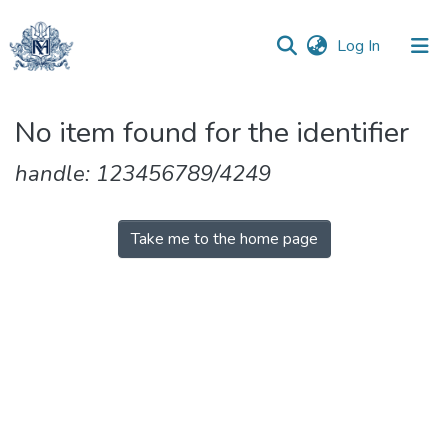
(current)
Log In
Communities
No item found for the identifier
&
Collections
handle: 123456789/4249
All of DSpace
Take me to the home page