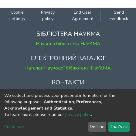
Cookie
Privacy
End User
Send
settings
policy
Agreement
Feedback
БІБЛІОТЕКА НАУКМА
Наукова бібліотека НаУКМА
ЕЛЕКТРОННИЙ КАТАЛОГ
Каталог Наукової бібліотеки НаУКМА
КОНТАКТИ
м. Київ, вул. Григорія Сковороди, 2
We collect and process your personal information for the
к. 1, к. 120
following purposes:
Authentication, Preferences,
Acknowledgement and Statistics
.
тел.
(044) 463-69-31
To learn more, please read our
privacy policy
.
ekmair@ukma.edu.ua
Customize
Decline
That's ok