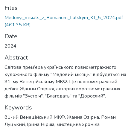
Files
Medovyi_misiats_z_Romanom_Lutskym_KT_5_2024.pdf
(461.35 KB)
Date
2024
Abstract
Світова прем’єра українського повнометражного
художнього фільму "Медовий місяць" відбудеться на
81-му Венеційському МКФ. Це повнометражний
дебют Жанни Озірної, авторки короткометражних
фільмів "Зустріч", "Благодать" та "Дорослий".
Keywords
81-ий Венеційський МКФ
,
Жанна Озірна
,
Роман
Луцький
,
Ірина Нірша
,
мистецька хроніка