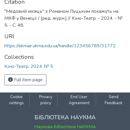
Citation
"Медовий місяць" з Романом Луцьким покажуть на
МКФ у Венеції / [ред. журн.] // Кіно-Театр. - 2024. - №
5. - C. 48.
URI
https://ekmair.ukma.edu.ua/handle/123456789/31772
Collections
Кіно-Театр. 2024. № 5
Full item page
Cookie
Privacy
End User
Send
settings
policy
Agreement
Feedback
БІБЛІОТЕКА НАУКМА
Наукова бібліотека НаУКМА