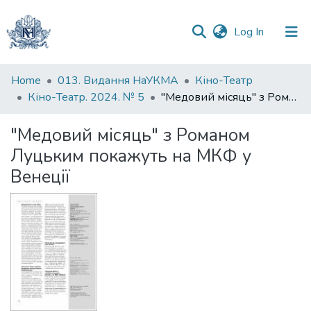
(current)
Log In
Communities
Home
013. Видання НаУКМА
Кіно-Театр
&
Кіно-Театр. 2024. № 5
"Медовий місяць" з Романом Луцьким покажуть на МКФ у Венеції
Collections
"Медовий місяць" з Романом
All of DSpace
Луцьким покажуть на МКФ у
Венеції
Statistics